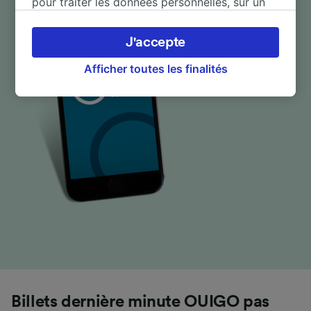
pour traiter les données personnelles, sur un
appareil. Vous pouvez accepter ou gérer vos
préférences, notamment en exerçant votre
J'accepte
droit d’opposition à l’intérêt légitime, en
cliquant ci-dessous ou à tout moment sur la
Afficher toutes les finalités
page de la politique de confidentialité. Ces
préférences seront signalées à nos partenaires
et n’affecteront pas les données de navigation.
Vos données ne seront pas utilisées à des fins
de traçage si vous nous avez demandé de ne
pas vous tracer.
Nos équipes ainsi que nos partenaires
externes, traitent des données selon les
finalités suivantes :
Utiliser des données de géolocalisation
précises. Analyser activement les
caractéristiques de l’appareil pour
l’identification. Stocker et/ou accéder à des
informations sur un appareil. Publicités et
Billets dernière minute OUIGO pas