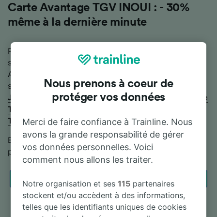
Carte Avantage TGV INOUI : - 30%
même à la dernière minute
Profitez de
30 % de réduction toute l’année
, même
sur vos voyages de dernière minute avec votre Carte
Avantage TGV INOUI ! La Carte Avantage TGV INOUI
Nous prenons à coeur de
se décline en trois profils différents :
Carte Avantage
protéger vos données
Jeune TGV INOUI
(12-27 ans),
Carte Avantage Adulte
TGV INOUI
(27-59 ans) et
Carte Avantage Senior
TGV INOUI
(60 ans et +).
Merci de faire confiance à Trainline. Nous
avons la grande responsabilité de gérer
Bénéficiez de nombreux avantages et de prix
vos données personnelles. Voici
plafonnés en seconde classe.
comment nous allons les traiter.
J'achète ma Carte Avantage TGV INOUI
Notre organisation et ses
115
partenaires
stockent et/ou accèdent à des informations,
telles que les identifiants uniques de cookies