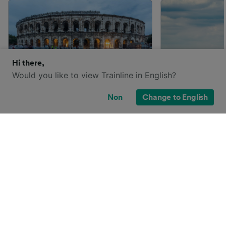
Hi there,
Would you like to view Trainline in English?
Non
Change to English
Un weekend à Nîmes et ses
Weekend pari
alentours
minute en tra
Que ce soit pour un weekend
La capitale fr
solo, entre potes ou en famille,
lieux à visiter
vous trouverez toujours une
pas aller visi
bonne raison de visiter Nîmes et
ou encore arpe
ses alentours. Accessible en TGV
ville ? Paris e
INOUI, OUIGO et Intercités de
partout en Fra
nuit, il n'a jamais été aussi facile
desservie par