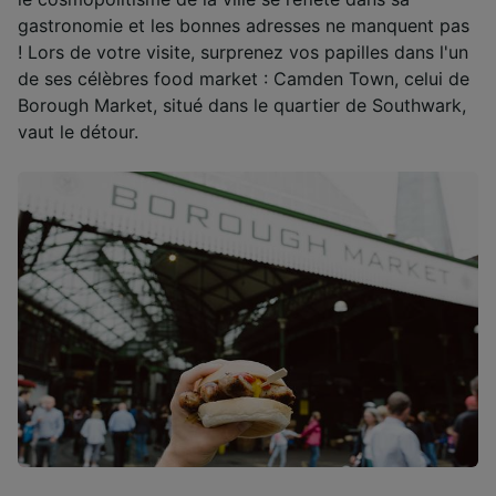
finalités suivantes :
gastronomie et les bonnes adresses ne manquent pas
Utiliser des données de géolocalisation
! Lors de votre visite, surprenez vos papilles dans l'un
précises. Analyser activement les
de ses célèbres food market : Camden Town, celui de
caractéristiques de l’appareil pour
Borough Market, situé dans le quartier de Southwark,
l’identification. Stocker et/ou accéder à des
informations sur un appareil. Publicités et
vaut le détour.
contenu personnalisés, mesure de
performance des publicités et du contenu,
études d’audience et développement de
services.
Liste de nos partenaires (fournisseurs)