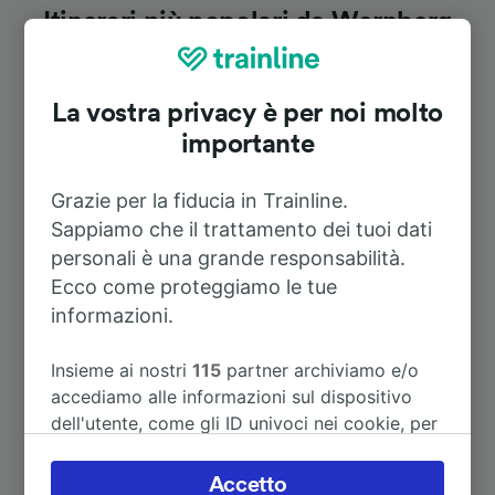
Itinerari più popolari da Wernberg
Durata
La vostra privacy è per noi molto
importante
A Weiden (Oberpf)
13m
Grazie per la fiducia in Trainline.
A Monaco di Baviera
2h 46m
Sappiamo che il trattamento dei tuoi dati
personali è una grande responsabilità.
Ecco come proteggiamo le tue
A Monaco di baviera (stazione
2h 46m
centrale)
informazioni.
Insieme ai nostri
115
partner archiviamo e/o
A Nürnberg Hbf
1h 27m
accediamo alle informazioni sul dispositivo
dell'utente, come gli ID univoci nei cookie, per
A Regensburg Hbf
54m
il trattamento dei dati personali. È possibile
accettare o gestire le proprie scelte facendo
Accetto