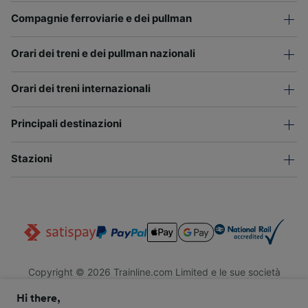
Compagnie ferroviarie e dei pullman
Orari dei treni e dei pullman nazionali
Orari dei treni internazionali
Principali destinazioni
Stazioni
Copyright © 2026 Trainline.com Limited e le sue società
affiliate. Tutti i diritti riservati.
Hi there,
Trainline.com Limited è registrata in Inghilterra e Galles. Società