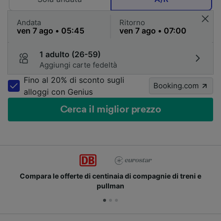
Andata
Ritorno
1 adulto (26-59)
Aggiungi carte fedeltà
Fino al 20% di sconto sugli
Booking.com
alloggi con Genius
Cerca il miglior prezzo
rte di centinaia di compagnie di treni e
Unisciti ai m
pullman