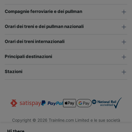
Compagnie ferroviarie e dei pullman
Orari dei treni e dei pullman nazionali
Orari dei treni internazionali
Principali destinazioni
Stazioni
Copyright © 2026 Trainline.com Limited e le sue società
affiliate. Tutti i diritti riservati.
Hi there,
Trainline.com Limited è registrata in Inghilterra e Galles. Società