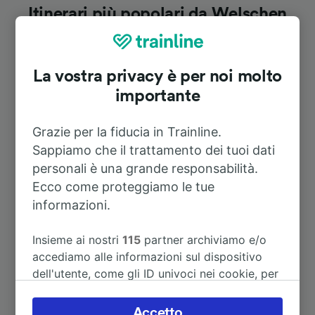
Itinerari più popolari da Welschen
Ennest
La vostra privacy è per noi molto
Durata
importante
A Dortmund Hbf
1h 33m
Grazie per la fiducia in Trainline.
Sappiamo che il trattamento dei tuoi dati
A Essen Hbf
2h 1m
personali è una grande responsabilità.
Ecco come proteggiamo le tue
informazioni.
A Amburgo
4h 36m
Insieme ai nostri
115
partner archiviamo e/o
A Montpellier
11h 5m
accediamo alle informazioni sul dispositivo
dell'utente, come gli ID univoci nei cookie, per
A Paderborn Hbf
3h 7m
il trattamento dei dati personali. È possibile
accettare o gestire le proprie scelte facendo
Accetto