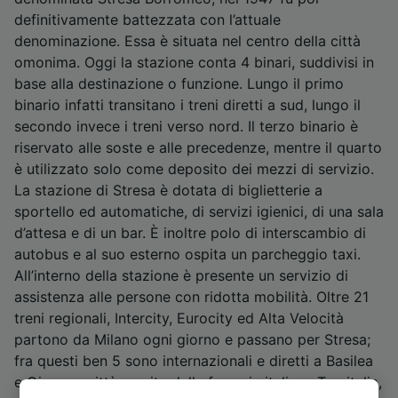
definitivamente battezzata con l’attuale
denominazione. Essa è situata nel centro della città
omonima. Oggi la stazione conta 4 binari, suddivisi in
base alla destinazione o funzione. Lungo il primo
binario infatti transitano i treni diretti a sud, lungo il
secondo invece i treni verso nord. Il terzo binario è
riservato alle soste e alle precedenze, mentre il quarto
è utilizzato solo come deposito dei mezzi di servizio.
La stazione di Stresa è dotata di biglietterie a
sportello ed automatiche, di servizi igienici, di una sala
d’attesa e di un bar. È inoltre polo di interscambio di
autobus e al suo esterno ospita un parcheggio taxi.
All’interno della stazione è presente un servizio di
assistenza alle persone con ridotta mobilità. Oltre 21
treni regionali, Intercity, Eurocity ed Alta Velocità
partono da Milano ogni giorno e passano per Stresa;
fra questi ben 5 sono internazionali e diretti a Basilea
e Ginevra, città servite dalle ferrovie italiane Trenitalia,