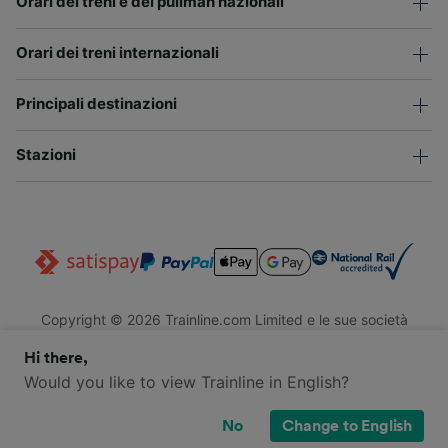
Orari dei treni e dei pullman nazionali
Orari dei treni internazionali
Principali destinazioni
Stazioni
Copyright © 2026 Trainline.com Limited e le sue società
affiliate. Tutti i diritti riservati.
Hi there,
Trainline.com Limited è registrata in Inghilterra e Galles. Società
n. 3846791. Sede legale: 1 Stonecutter St, EC4A 4AH, Londra,
Would you like to view Trainline in English?
Regno Unito. Partita IVA: 791 7261 06.
No
Change to English