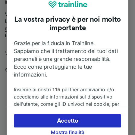
in collaborazione con quelle svizzere della SFF.
Vuoi sapere come visitare le Isole Borromeo in treno?
La vostra privacy è per noi molto
Leggi il nostro articolo
Lago Maggiore in treno: come
importante
raggiungere le Isole Borromeo da Milano
per avere
tutte le informazioni!
Grazie per la fiducia in Trainline.
Indirizzo
Sappiamo che il trattamento dei tuoi dati
Via Carducci 1 - 28838 Stresa
personali è una grande responsabilità.
Orari biglietteria
Ecco come proteggiamo le tue
Solo biglietteria automatica
informazioni.
Insieme ai nostri
115
partner archiviamo e/o
accediamo alle informazioni sul dispositivo
dell'utente, come gli ID univoci nei cookie, per
il trattamento dei dati personali. È possibile
accettare o gestire le proprie scelte facendo
Accetto
Itinerari più popolari da Stresa
clic di seguito, tra cui il proprio diritto di
Mostra finalità
opporsi sulla base di un interesse legittimo o