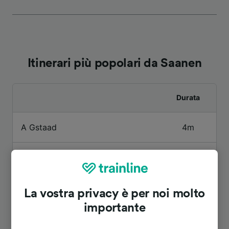
Itinerari più popolari da Saanen
Durata
A Gstaad
4m
A Montreux
1h 26m
A Aeroporto Ginevra
2h 58m
La vostra privacy è per noi molto
importante
A Monaco di baviera (stazione
7h 13m
centrale)