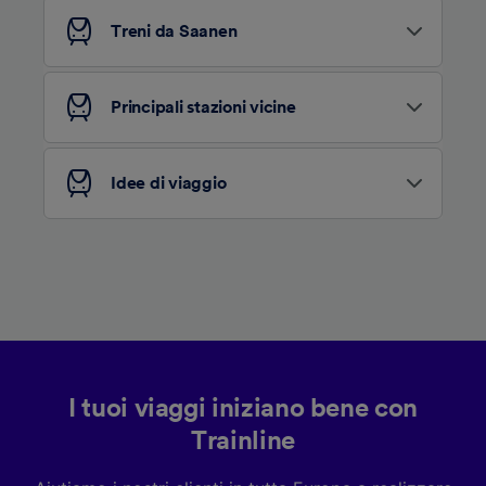
tracciamento se non ci hai fornito il consenso
per farlo.
Treni da Saanen
Noi e i nostri partner trattiamo i dati per
fornire:
Principali stazioni vicine
Utilizzare dati di geolocalizzazione precisi.
Scansione attiva delle caratteristiche del
dispositivo ai fini dell’identificazione.
Idee di viaggio
Archiviare informazioni su dispositivo e/o
accedervi. Pubblicità e contenuti
personalizzati, misurazione delle prestazioni
dei contenuti e degli annunci, ricerche sul
pubblico, sviluppo di servizi.
Elenco dei partner (fornitori)
I tuoi viaggi iniziano bene con
Trainline