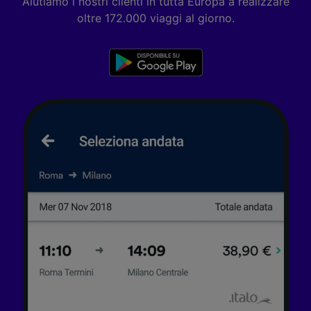
Aiutiamo i nostri clienti in tutta Europa a realizzare
oltre 172.000 viaggi al giorno.