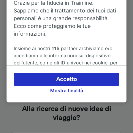
Grazie per la fiducia in Trainline.
Sappiamo che il trattamento dei tuoi dati
A Berlino
10h 29m
personali è una grande responsabilità.
Ecco come proteggiamo le tue
informazioni.
A Friburgo (Brisgovia) Centrale
4h 1m
Insieme ai nostri
115
partner archiviamo e/o
Vedi altri itinerari
accediamo alle informazioni sul dispositivo
dell'utente, come gli ID univoci nei cookie, per
il trattamento dei dati personali. È possibile
accettare o gestire le proprie scelte facendo
Accetto
clic di seguito, tra cui il proprio diritto di
Mostra finalità
opporsi sulla base di un interesse legittimo o
comunque in qualsiasi momento nella pagina
dell'informativa sulla privacy. Queste scelte
Alla ricerca di nuove idee di
verranno segnalate ai nostri partner e non
viaggio?
influenzeranno i dati sulla navigazione. I tuoi
dati non verranno usati a scopi di