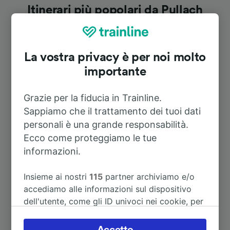
Itinerari più popolari da Pullach
Durata
La vostra privacy è per noi molto
importante
A Bad Tölz
56m
Grazie per la fiducia in Trainline.
A Garmisch-Partenkirchen
1h 37m
Sappiamo che il trattamento dei tuoi dati
personali è una grande responsabilità.
A Riccione
9h 21m
Ecco come proteggiamo le tue
informazioni.
A Salisburgo centrale (stazione
2h 12m
centrale)
Insieme ai nostri
115
partner archiviamo e/o
accediamo alle informazioni sul dispositivo
dell'utente, come gli ID univoci nei cookie, per
A Francoforte sul meno (stazione
3h 51m
il trattamento dei dati personali. È possibile
centrale)
accettare o gestire le proprie scelte facendo