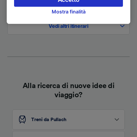
Accetto
clic di seguito, tra cui il proprio diritto di
A Günzburg
1h 31m
Mostra finalità
opporsi sulla base di un interesse legittimo o
comunque in qualsiasi momento nella pagina
Vedi altri itinerari
dell'informativa sulla privacy. Queste scelte
verranno segnalate ai nostri partner e non
influenzeranno i dati sulla navigazione. I tuoi
dati non verranno usati a scopi di
tracciamento se non ci hai fornito il consenso
per farlo.
Noi e i nostri partner trattiamo i dati per
fornire:
Alla ricerca di nuove idee di
Utilizzare dati di geolocalizzazione precisi.
viaggio?
Scansione attiva delle caratteristiche del
dispositivo ai fini dell’identificazione.
Archiviare informazioni su dispositivo e/o
accedervi. Pubblicità e contenuti
Treni da Pullach
personalizzati, misurazione delle prestazioni
dei contenuti e degli annunci, ricerche sul
pubblico, sviluppo di servizi.