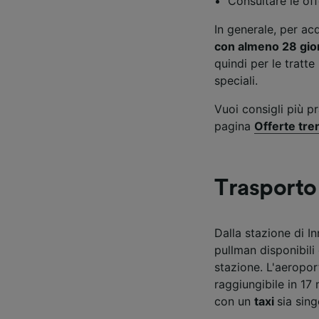
Consultare le of
In generale, per acq
con almeno 28 gior
quindi per le tratt
speciali.
Vuoi consigli più pr
pagina
Offerte tre
Trasporto
Dalla stazione di I
pullman disponibili
stazione. L'aeropor
raggiungibile in 17 
con un
taxi
sia sin