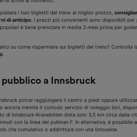
ferte attive al momento.
uistare i tuoi biglietti del treno al miglior prezzo,
consiglia
ni di anticipo
. I prezzi più convenienti sono disponibili per 
e popolari è bene prenotare in media 3 mesi prima per goder
atici su come risparmiare sui biglietti del treno? Controlla l
ni
.
 pubblico a Innsbruck
nnsbruck potrai raggiungere il centro a piedi oppure utilizz
 o ancora tramite il comodo servizio di noleggio bici, dispon
to di Innsbruck-Kranebitten dista solo 3,5 km circa dalla ci
minuti con la linea dei pullman F. In alternativa, è possibile 
golo che cumulativo o addirittura con una limousine.