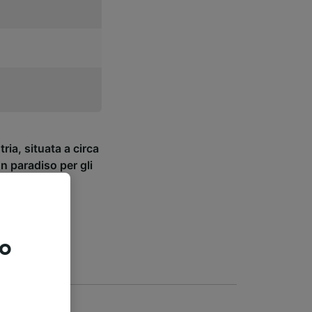
tria, situata a circa
un paradiso per gli
 culturalmente
to