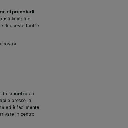
mo di prenotarli
posti limitati e
e di queste tariffe
a nostra
ando la
metro
o i
ibile presso la
ttà ed è facilmente
arrivare in centro