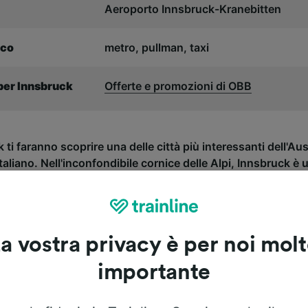
Aeroporto Innsbruck-Kranebitten
ico
metro, pullman, taxi
 per Innsbruck
Offerte e promozioni di OBB
k ti faranno scoprire una delle città più interessanti dell'Aus
taliano. Nell'inconfondibile cornice delle Alpi, Innsbruck è 
. Vanta inoltre scorci naturali unici e un centro dinamico e
a vostra privacy è per noi mol
importante