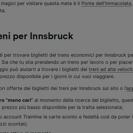
 magici per visitare questa meta è il
Ponte dell'Immacolata
ta.
ei partner (fornitori)
eni per Innsbruck
i per trovare biglietti del treno economici per Innsbruck per
 Sia che tu stia prendendo un treno per lavoro o per piacere
ggio può aiutarti a trovare i biglietti dei
treni ad alta veloci
 prezzo disponibile per i giorni in cui vuoi viaggiare.
ri offerte dei biglietti dei treni per Innsbruck sul sito o l’
app
ltro “meno cari”
al momento della ricerca del biglietto, ques
 prezzo più basso disponibile per la tratta selezionata;
o account Trainline le carte sconto e fedeltà così da pote
ezzi scontati;