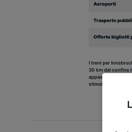
Aeroporti
Trasporto pubbl
Offerte biglietti
I treni per Innsbruc
30 km dal confine i
appassionati di sci
stimolante.
L