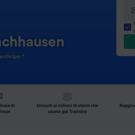
nchhausen
anticipo †
inaia di
Unisciti ai milioni di utenti che
Raggiun
llman
usano già Trainline