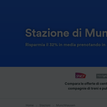
Stazione di Mu
Risparmia il 32% in media prenotando in 
Compara le offerte di cent
compagnie di treni e pu
Home
Stazioni
Munchhausen