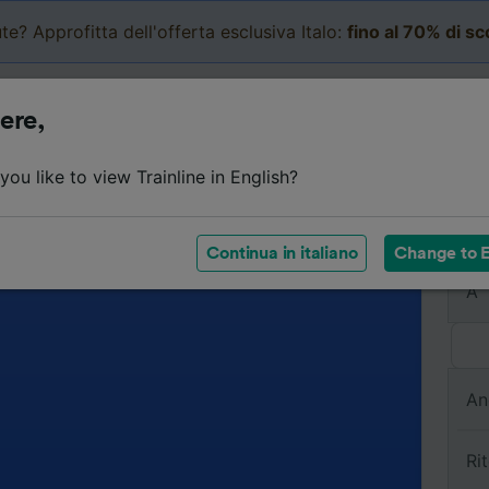
te? Approfitta dell'offerta esclusiva Italo:
fino al 70% di s
Business
Carrello
Le mi
ere,
ou like to view Trainline in English?
Da
Continua in italiano
Change to E
A
An
Ri