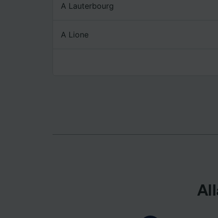
A Lauterbourg
Elenco d
A Lione
All