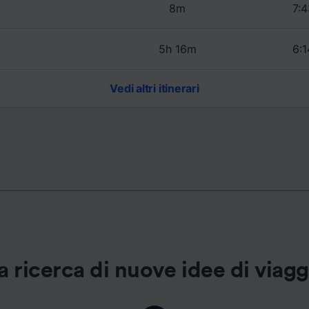
8m
7:4
ei partner (fornitori)
5h 16m
6:1
Vedi altri itinerari
a ricerca di nuove idee di viag