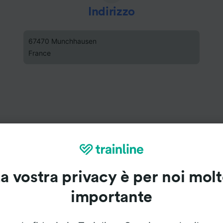
Indirizzo
67470 Munchhausen
France
a vostra privacy è per noi mol
importante