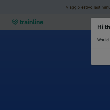
Viaggio estivo last minu
Hi th
Would y