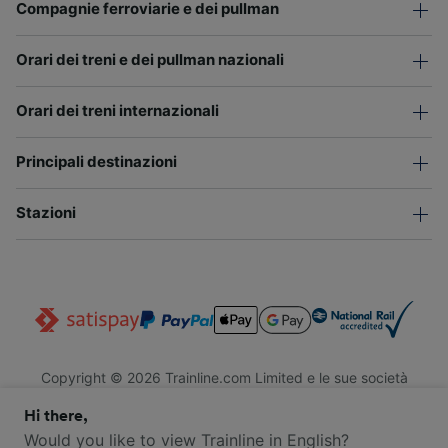
Compagnie ferroviarie e dei pullman
Orari dei treni e dei pullman nazionali
Orari dei treni internazionali
Principali destinazioni
Stazioni
Copyright © 2026 Trainline.com Limited e le sue società
affiliate. Tutti i diritti riservati.
Hi there,
Trainline.com Limited è registrata in Inghilterra e Galles. Società
n. 3846791. Sede legale: 1 Stonecutter St, EC4A 4AH, Londra,
Would you like to view Trainline in English?