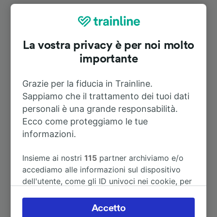
Itinerari più popolari da Meinersen
Durata
La vostra privacy è per noi molto
importante
A Hannover Hbf
27m
Grazie per la fiducia in Trainline.
Sappiamo che il trattamento dei tuoi dati
A Berlino
1h 21m
personali è una grande responsabilità.
Ecco come proteggiamo le tue
A Berlin-Spandau
1h 21m
informazioni.
A Bielefeld Hbf
1h 38m
Insieme ai nostri
115
partner archiviamo e/o
accediamo alle informazioni sul dispositivo
dell'utente, come gli ID univoci nei cookie, per
A Bremen Hbf
1h 57m
il trattamento dei dati personali. È possibile
accettare o gestire le proprie scelte facendo
Accetto
A Celle
1h 3m
clic di seguito, tra cui il proprio diritto di