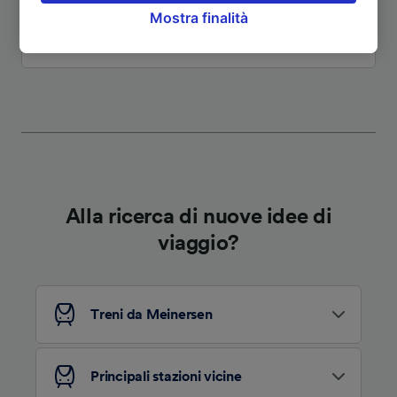
Mostra finalità
opporsi sulla base di un interesse legittimo o
comunque in qualsiasi momento nella pagina
Vedi altri itinerari
dell'informativa sulla privacy. Queste scelte
verranno segnalate ai nostri partner e non
influenzeranno i dati sulla navigazione. I tuoi
dati non verranno usati a scopi di
tracciamento se non ci hai fornito il consenso
per farlo.
Noi e i nostri partner trattiamo i dati per
Alla ricerca di nuove idee di
fornire:
viaggio?
Utilizzare dati di geolocalizzazione precisi.
Scansione attiva delle caratteristiche del
dispositivo ai fini dell’identificazione.
Archiviare informazioni su dispositivo e/o
accedervi. Pubblicità e contenuti
Treni da Meinersen
personalizzati, misurazione delle prestazioni
dei contenuti e degli annunci, ricerche sul
pubblico, sviluppo di servizi.
Principali stazioni vicine