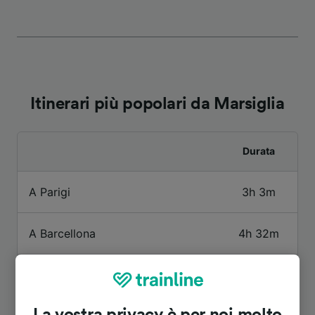
Itinerari più popolari da Marsiglia
Durata
A Parigi
3h 3m
A Barcellona
4h 32m
A Aix-en-Provence TGV
11m
La vostra privacy è per noi molto