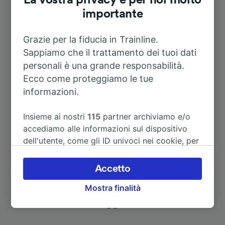
A Avignon TGV
27m
importante
A Monaco—Monte-Carlo
3h 17m
Grazie per la fiducia in Trainline.
Sappiamo che il trattamento dei tuoi dati
A Nizza
2h 36m
personali è una grande responsabilità.
Ecco come proteggiamo le tue
Vedi altri itinerari
informazioni.
Insieme ai nostri
115
partner archiviamo e/o
accediamo alle informazioni sul dispositivo
dell'utente, come gli ID univoci nei cookie, per
il trattamento dei dati personali. È possibile
accettare o gestire le proprie scelte facendo
Accetto
clic di seguito, tra cui il proprio diritto di
Alla ricerca di nuove idee di
Mostra finalità
opporsi sulla base di un interesse legittimo o
comunque in qualsiasi momento nella pagina
viaggio?
dell'informativa sulla privacy. Queste scelte
verranno segnalate ai nostri partner e non