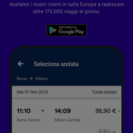
Aiutiamo i nostri clienti in tutta Europa a realizzare
oltre 172.000 viaggi al giorno.