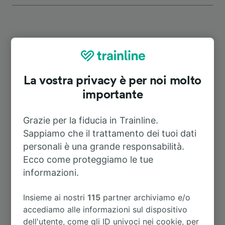
Itinerari più popolari da
Ludwigshafen-Rheingönheim
La vostra privacy è per noi molto
importante
Durata
Grazie per la fiducia in Trainline.
A Heidelberg Hbf
28m
Sappiamo che il trattamento dei tuoi dati
personali è una grande responsabilità.
Ecco come proteggiamo le tue
A Francoforte sul meno (stazione
55m
centrale)
informazioni.
Insieme ai nostri
115
partner archiviamo e/o
A Kaiserslautern Hbf
48m
accediamo alle informazioni sul dispositivo
dell'utente, come gli ID univoci nei cookie, per