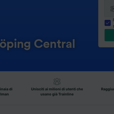
köping Central
inaia di
Unisciti ai milioni di utenti che
Raggiun
llman
usano già Trainline