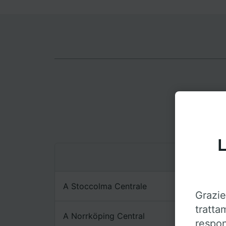
Itine
L
A Stoccolma Centrale
Grazie
tratta
A Norrköping Central
respon