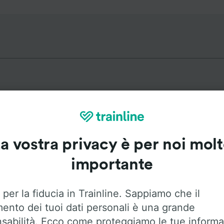
rari più popolari da Linköping C
a vostra privacy è per noi mol
Durata
Primo 
importante
1h 38m
3:5
 per la fiducia in Trainline. Sappiamo che il
mento dei tuoi dati personali è una grande
22m
3:5
sabilità. Ecco come proteggiamo le tue informa