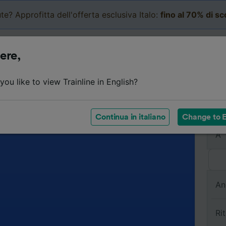
te? Approfitta dell'offerta esclusiva Italo:
fino al 70% di s
Business
Carrello
Le mi
ere,
ou like to view Trainline in English?
Da
Continua in italiano
Change to E
A
An
Ri