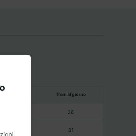
entral
to
e ultimo treno
Treni al giorno
3 – 21:54
26
3 – 23:46
81
zioni.