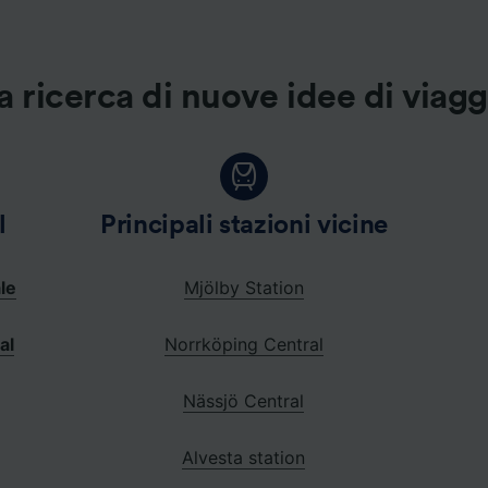
a ricerca di nuove idee di viag
l
Principali stazioni vicine
le
Mjölby Station
al
Norrköping Central
Nässjö Central
Alvesta station