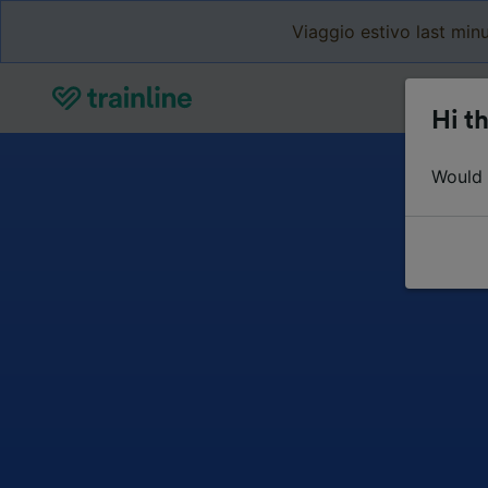
Viaggio estivo last minu
Hi th
Would y