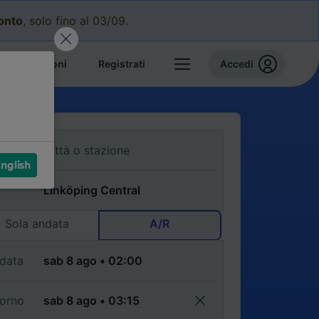
conto
, solo fino al 03/09.
e prenotazioni
Registrati
Accedi
nglish
Sola andata
A/R
data
torno