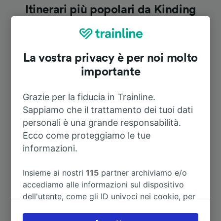
Itinerari più popolari da Kinding
(Altmühltal)
La vostra privacy è per noi molto
Durata
importante
A Monaco di baviera (stazione
1h 8m
centrale)
Grazie per la fiducia in Trainline.
Sappiamo che il trattamento dei tuoi dati
personali è una grande responsabilità.
A Nürnberg Hbf
28m
Ecco come proteggiamo le tue
informazioni.
A Norimberga
28m
Insieme ai nostri
115
partner archiviamo e/o
A Ingolstadt Hbf
18m
accediamo alle informazioni sul dispositivo
dell'utente, come gli ID univoci nei cookie, per
il trattamento dei dati personali. È possibile
A Monaco di Baviera
1h 8m
accettare o gestire le proprie scelte facendo