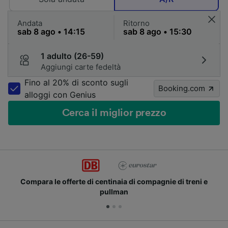
Andata
Ritorno
1 adulto (26-59)
Aggiungi carte fedeltà
Fino al 20% di sconto sugli
Booking.com
alloggi con Genius
Cerca il miglior prezzo
rte di centinaia di compagnie di treni e
Unisciti ai m
pullman