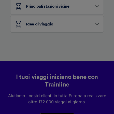
Principali stazioni vicine
Elenco dei partner (fornitori)
Idee di viaggio
I tuoi viaggi iniziano bene con
Trainline
Aiutiamo i nostri clienti in tutta Europa a realizzare
oltre 172.000 viaggi al giorno.