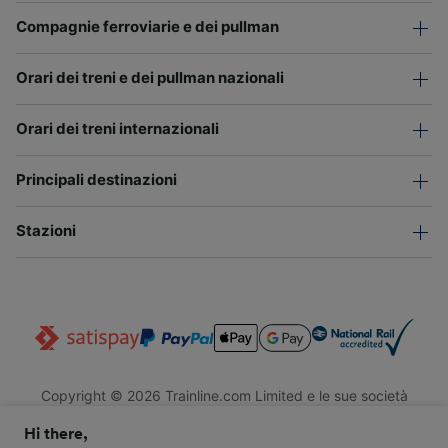
Compagnie ferroviarie e dei pullman
Orari dei treni e dei pullman nazionali
Orari dei treni internazionali
Principali destinazioni
Stazioni
Copyright © 2026 Trainline.com Limited e le sue società
affiliate. Tutti i diritti riservati.
Hi there,
Trainline.com Limited è registrata in Inghilterra e Galles. Società