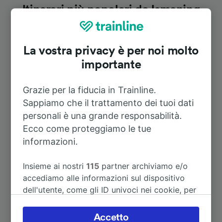
Itinerari più popolari da Ismaning
Durata
La vostra privacy è per noi molto
importante
A Salisburgo centrale (stazione
2h 1m
centrale)
Grazie per la fiducia in Trainline.
Sappiamo che il trattamento dei tuoi dati
A Praga
6h 9m
personali è una grande responsabilità.
Ecco come proteggiamo le tue
A Rosenheim
58m
informazioni.
Insieme ai nostri
115
partner archiviamo e/o
A Augusta (Germania)
1h 4m
accediamo alle informazioni sul dispositivo
dell'utente, come gli ID univoci nei cookie, per
A Vienna
4h 26m
il trattamento dei dati personali. È possibile
accettare o gestire le proprie scelte facendo
Accetto