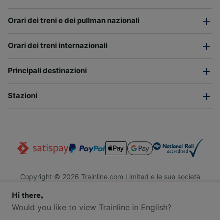
Orari dei treni e dei pullman nazionali
Orari dei treni internazionali
Principali destinazioni
Stazioni
Copyright © 2026 Trainline.com Limited e le sue società
affiliate. Tutti i diritti riservati.
Hi there,
Trainline.com Limited è registrata in Inghilterra e Galles. Società
n. 3846791. Sede legale: 1 Stonecutter St, EC4A 4AH, Londra,
Would you like to view Trainline in English?
Regno Unito. Partita IVA: 791 7261 06.