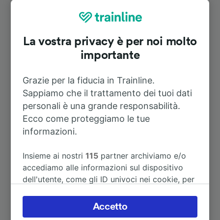
Oststr
Durata
La vostra privacy è per noi molto
importante
A Blankenburg (Harz)
20m
Grazie per la fiducia in Trainline.
A Nachterstedt-Hoym
24m
Sappiamo che il trattamento dei tuoi dati
personali è una grande responsabilità.
Ecco come proteggiamo le tue
A Aschersleben
31m
informazioni.
A Halle (Saale) Hbf
1h 16m
Insieme ai nostri
115
partner archiviamo e/o
accediamo alle informazioni sul dispositivo
A Langenstein
8m
dell'utente, come gli ID univoci nei cookie, per
il trattamento dei dati personali. È possibile
accettare o gestire le proprie scelte facendo
Accetto
A Magdeburg Hbf
55m
clic di seguito, tra cui il proprio diritto di