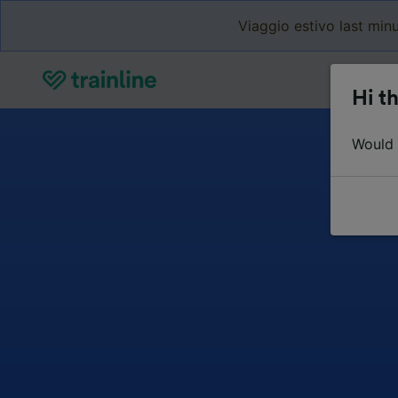
Viaggio estivo last minu
Hi th
Would y