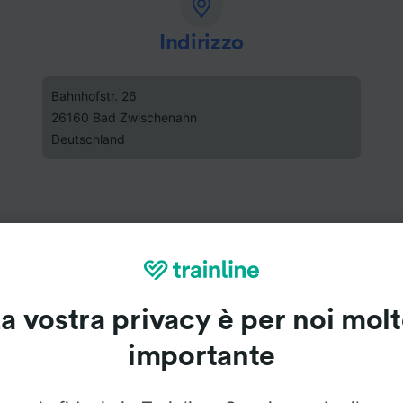
Indirizzo
Bahnhofstr. 26
26160 Bad Zwischenahn
Deutschland
a vostra privacy è per noi mol
importante