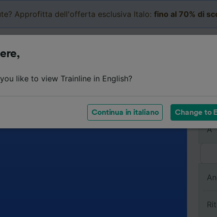
te? Approfitta dell'offerta esclusiva Italo:
fino al 70% di s
Business
Carrello
Le mi
ere,
ou like to view Trainline in English?
Da
Continua in italiano
Change to E
A
An
Ri