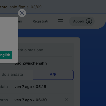
conto
, solo fino al 03/09.
e prenotazioni
Registrati
Accedi
nglish
Sola andata
A/R
data
torno