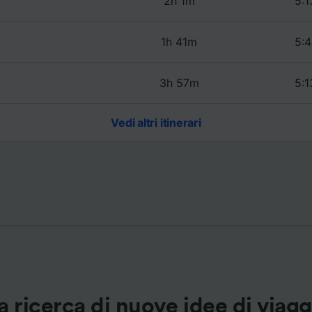
2h 1m
5:1
ei partner (fornitori)
1h 41m
5:4
3h 57m
5:1
Vedi altri itinerari
a ricerca di nuove idee di viag