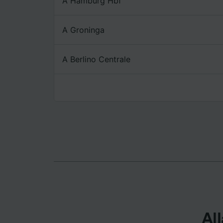
A Hamburg Hbf
Elenco d
A Groninga
A Berlino Centrale
All