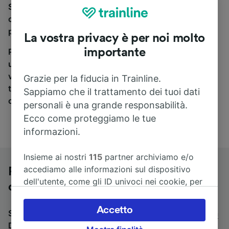
Se stai cercando un pullman per viaggiare da Vienna
centrale (stazione centrale) a Düsseldorf, sei nel
posto giusto.
La vostra privacy è per noi molto
importante
Per trovare i biglietti dei pullman, è sufficiente avviare
una ricerca in alto, e compareremo i tempi e i costi del
viaggio in treno e in pullman. Con Trainline puoi
Grazie per la fiducia in Trainline.
trovare i biglietti per viaggiare con oltre 170
Sappiamo che il trattamento dei tuoi dati
compagnie ferroviarie e dei pullman.
personali è una grande responsabilità.
Ecco come proteggiamo le tue
informazioni.
Insieme ai nostri
115
partner archiviamo e/o
accediamo alle informazioni sul dispositivo
Pullman da Vienna centrale (stazione
dell'utente, come gli ID univoci nei cookie, per
centrale) a Düsseldorf
il trattamento dei dati personali. È possibile
accettare o gestire le proprie scelte facendo
Accetto
Stai cercando un viaggio di ritorno? Vai su
pullman da
clic di seguito, tra cui il proprio diritto di
Düsseldorf a Vienna centrale (stazione centrale)
.