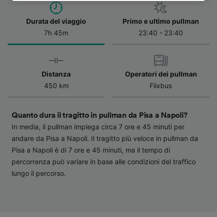
dell'informativa sulla privacy. Queste scelte
verranno segnalate ai nostri partner e non
Durata del viaggio
Primo e ultimo pullman
influenzeranno i dati sulla navigazione. I tuoi
7h 45m
23:40 - 23:40
dati non verranno usati a scopi di
tracciamento se non ci hai fornito il consenso
per farlo.
Distanza
Operatori dei pullman
Noi e i nostri partner trattiamo i dati per
450 km
Flixbus
fornire:
Utilizzare dati di geolocalizzazione precisi.
Scansione attiva delle caratteristiche del
Quanto dura il tragitto in pullman da Pisa a Napoli?
dispositivo ai fini dell’identificazione.
In media, il pullman impiega circa 7 ore e 45 minuti per
Archiviare informazioni su dispositivo e/o
andare da Pisa a Napoli. Il tragitto più veloce in pullman da
accedervi. Pubblicità e contenuti
Pisa a Napoli è di 7 ore e 45 minuti, ma il tempo di
personalizzati, misurazione delle prestazioni
percorrenza può variare in base alle condizioni del traffico
dei contenuti e degli annunci, ricerche sul
pubblico, sviluppo di servizi.
lungo il percorso.
Elenco dei partner (fornitori)