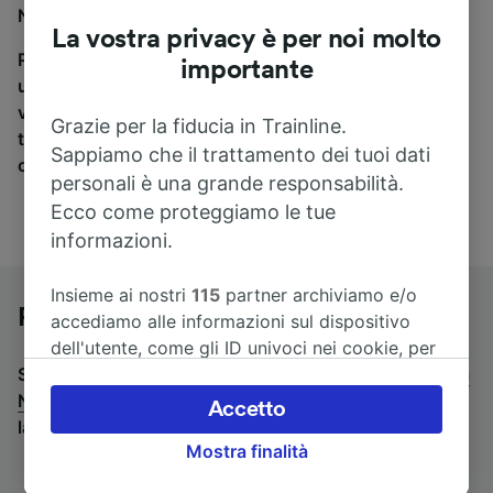
Napoli, sei nel posto giusto.
La vostra privacy è per noi molto
Per trovare i biglietti dei pullman, è sufficiente avviare
importante
una ricerca in alto, e compareremo i tempi e i costi del
viaggio in treno e in pullman. Con Trainline puoi
Grazie per la fiducia in Trainline.
trovare i biglietti per viaggiare con oltre 170
Sappiamo che il trattamento dei tuoi dati
compagnie ferroviarie e dei pullman.
personali è una grande responsabilità.
Ecco come proteggiamo le tue
informazioni.
Insieme ai nostri
115
partner archiviamo e/o
Pullman da Pisa a Napoli
accediamo alle informazioni sul dispositivo
dell'utente, come gli ID univoci nei cookie, per
Stai cercando un viaggio di ritorno? Vai su
il trattamento dei dati personali. È possibile
pullman da
Napoli a Pisa
accettare o gestire le proprie scelte facendo
.
Se preferisci prendere il treno, consulta
Accetto
la pagina
clic di seguito, tra cui il proprio diritto di
treni da Pisa a Napoli
.
Mostra finalità
opporsi sulla base di un interesse legittimo o
comunque in qualsiasi momento nella pagina