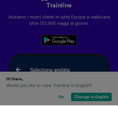
Trainline
Aiutiamo i nostri clienti in tutta Europa a realizzare
oltre 172.000 viaggi al giorno.
Hi there,
Would you like to view Trainline in English?
No
Change to English