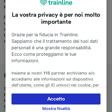
Se stai cercando un pullman per viaggiare da Napoli a
Pescara Centrale, sei nel posto giusto.
La vostra privacy è per noi molto
Per trovare i biglietti dei pullman, è sufficiente avviare
importante
una ricerca in alto, e compareremo i tempi e i costi del
viaggio in treno e in pullman. Con Trainline puoi
Grazie per la fiducia in Trainline.
trovare i biglietti per viaggiare con oltre 170
Sappiamo che il trattamento dei tuoi dati
compagnie ferroviarie e dei pullman.
personali è una grande responsabilità.
Ecco come proteggiamo le tue
informazioni.
Insieme ai nostri
115
partner archiviamo e/o
Pullman da Napoli a Pescara Centrale
accediamo alle informazioni sul dispositivo
dell'utente, come gli ID univoci nei cookie, per
Stai cercando un viaggio di ritorno? Vai su
pullman da
il trattamento dei dati personali. È possibile
Pescara Centrale a Napoli
.
Se preferisci prendere il
accettare o gestire le proprie scelte facendo
Accetto
treno, consulta la pagina
treni da Napoli a Pescara
clic di seguito, tra cui il proprio diritto di
Centrale
.
Mostra finalità
opporsi sulla base di un interesse legittimo o