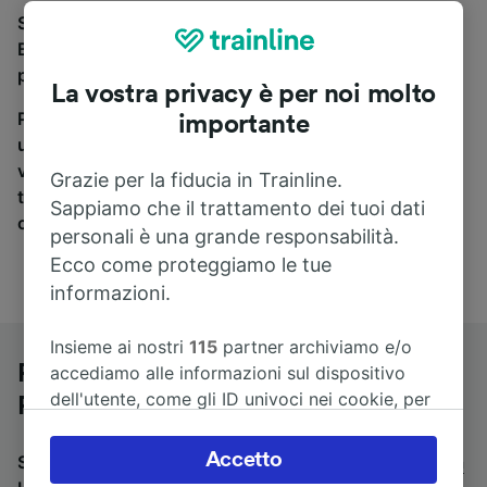
Se stai cercando un pullman per viaggiare da Paris
Bercy Bourgogne-Pays d’Auvergne a Lilla, sei nel
posto giusto.
La vostra privacy è per noi molto
Per trovare i biglietti dei pullman, è sufficiente avviare
importante
una ricerca in alto, e compareremo i tempi e i costi del
viaggio in treno e in pullman. Con Trainline puoi
Grazie per la fiducia in Trainline.
trovare i biglietti per viaggiare con oltre 170
Sappiamo che il trattamento dei tuoi dati
compagnie ferroviarie e dei pullman.
personali è una grande responsabilità.
Ecco come proteggiamo le tue
informazioni.
Insieme ai nostri
115
partner archiviamo e/o
Pullman da Paris Bercy Bourgogne-
accediamo alle informazioni sul dispositivo
dell'utente, come gli ID univoci nei cookie, per
Pays d’Auvergne a Lilla
il trattamento dei dati personali. È possibile
accettare o gestire le proprie scelte facendo
Accetto
Stai cercando un viaggio di ritorno? Vai su
pullman da
clic di seguito, tra cui il proprio diritto di