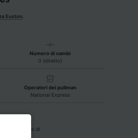
ra Euston
.
Numero di cambi
0 (diretto)
Operatori dei pullman
National Express
n a Totnes. Il
ti, ma il tempo di