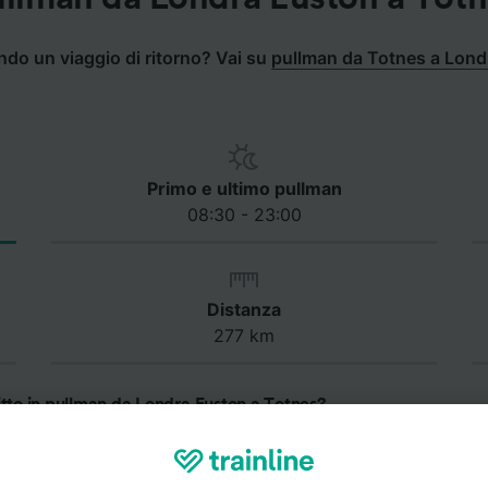
ndo un viaggio di ritorno? Vai su
pullman da Totnes a Lond
Primo e ultimo pullman
08:30 - 23:00
Distanza
277 km
itto in pullman da Londra Euston a Totnes?
an impiega circa 6 ore e 5 minuti per andare da Londra Eusto
e in pullman da Londra Euston a Totnes è di 5 ore e 28 minu
riare in base alle condizioni del traffico lungo il percorso.