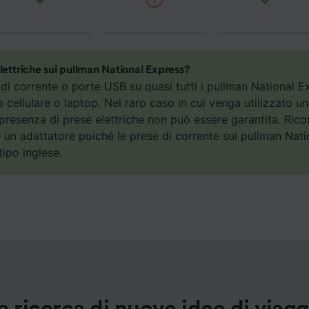
nostri partner trattiamo i dati per fornire:
re dati di geolocalizzazione precisi. Scansione attiva delle
istiche del dispositivo ai fini dell’identificazione. Archiviare
ioni su dispositivo e/o accedervi. Pubblicità e contenuti
izzati, misurazione delle prestazioni dei contenuti e degli 
lettriche sui pullman National Express?
 sul pubblico, sviluppo di servizi.
di corrente o porte USB su quasi tutti i pullman National E
uo cellulare o laptop. Nel raro caso in cui venga utilizzato u
ei partner (fornitori)
a presenza di prese elettriche non può essere garantita. Rico
 un adattatore poiché le prese di corrente sui pullman Nat
tipo inglese.