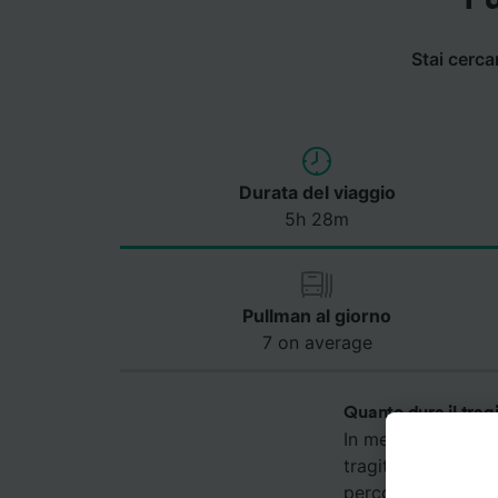
Stai cerca
Durata del viaggio
5h 28m
Pullman al giorno
7 on average
Quanto dura il trag
In media, il pullm
tragitto più veloc
percorrenza può va