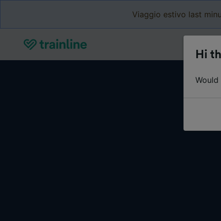
Viaggio estivo last minu
Hi th
Would y