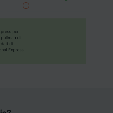
annunci,
xpress per
n pullman di
rdati di
ional Express