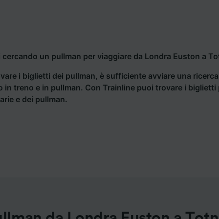
i cercando un pullman per viaggiare da Londra Euston a Tot
vare i biglietti dei pullman, è sufficiente avviare una ricerc
o in treno e in pullman. Con Trainline puoi trovare i bigliet
iarie e dei pullman.
llman da Londra Euston a Tot