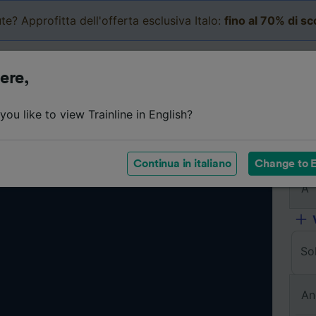
te? Approfitta dell'offerta esclusiva Italo:
fino al 70% di s
Business
Carrello
Le mi
ere,
ou like to view Trainline in English?
Da
Continua in italiano
Change to E
A
So
An