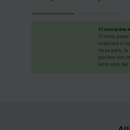
Noi e i 
Utilizza
caratter
informaz
personal
Ci sono prese e
ricerche
Ci sono prese 
ricaricare il t
Elenco d
terze parti, l
portare con te
sono solo del 