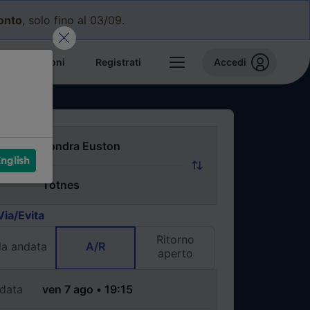
conto
, solo fino al 03/09.
e prenotazioni
Registrati
Accedi
nglish
Via/Evita
Ritorno
la andata
A/R
aperto
data