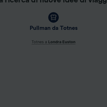
a ricerca di nuove idee di viag
Pullman da Totnes
Totnes a
Londra Euston