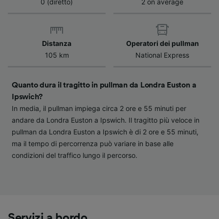
0 (diretto)
2 on average
dispositivo ai fini dell’identificazione.
Archiviare informazioni su dispositivo e/o
accedervi. Pubblicità e contenuti
personalizzati, misurazione delle prestazioni
dei contenuti e degli annunci, ricerche sul
Distanza
Operatori dei pullman
pubblico, sviluppo di servizi.
105 km
National Express
Elenco dei partner (fornitori)
Quanto dura il tragitto in pullman da Londra Euston a
Ipswich?
In media, il pullman impiega circa 2 ore e 55 minuti per
andare da Londra Euston a Ipswich. Il tragitto più veloce in
pullman da Londra Euston a Ipswich è di 2 ore e 55 minuti,
ma il tempo di percorrenza può variare in base alle
condizioni del traffico lungo il percorso.
Servizi a bordo