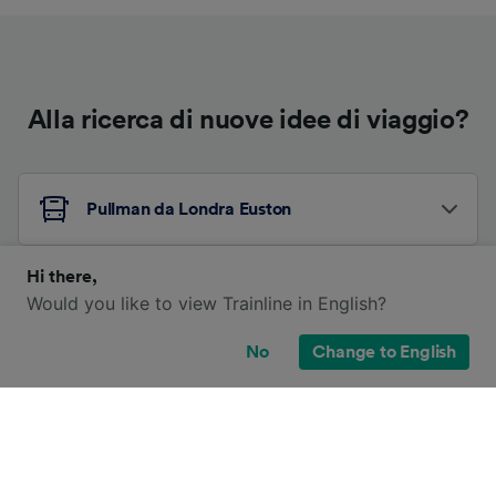
Alla ricerca di nuove idee di viaggio?
Pullman da Londra Euston
Hi there,
Pullman da Ipswich
Would you like to view Trainline in English?
No
Change to English
Altri itinerari in pullman