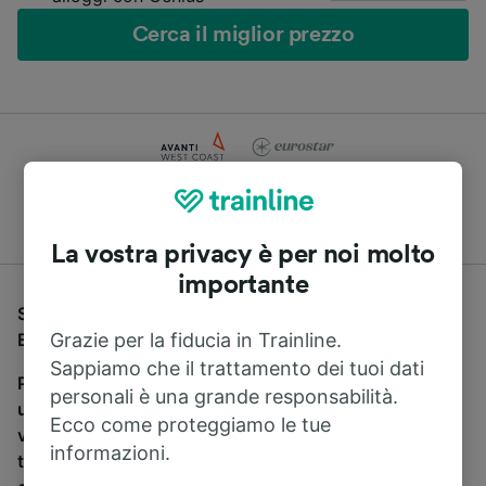
Cerca il miglior prezzo
Compara le offerte di centinaia di compagnie di treni e
pullman
La vostra privacy è per noi molto
importante
Se stai cercando un pullman per viaggiare da Londra
Euston a Ipswich, sei nel posto giusto.
Grazie per la fiducia in Trainline.
Sappiamo che il trattamento dei tuoi dati
Per trovare i biglietti dei pullman, è sufficiente avviare
personali è una grande responsabilità.
una ricerca in alto, e compareremo i tempi e i costi del
Ecco come proteggiamo le tue
viaggio in treno e in pullman. Con Trainline puoi
informazioni.
trovare i biglietti per viaggiare con oltre 170