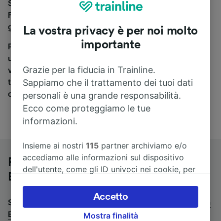
Se stai cercando un pullman per viaggiare da
Frankfurt (Main) Süd a Basel SBB, sei nel posto
giusto.
La vostra privacy è per noi molto
importante
Per trovare i biglietti dei pullman, è sufficiente avviare
una ricerca in alto, e compareremo i tempi e i costi del
Grazie per la fiducia in Trainline.
viaggio in treno e in pullman. Con Trainline puoi
trovare i biglietti per viaggiare con oltre 170
Sappiamo che il trattamento dei tuoi dati
compagnie ferroviarie e dei pullman.
personali è una grande responsabilità.
Ecco come proteggiamo le tue
informazioni.
Insieme ai nostri
115
partner archiviamo e/o
accediamo alle informazioni sul dispositivo
Pullman da Frankfurt (Main) Süd a
dell'utente, come gli ID univoci nei cookie, per
Basel SBB
il trattamento dei dati personali. È possibile
accettare o gestire le proprie scelte facendo
Accetto
Stai cercando un viaggio di ritorno? Vai su
pullman da
clic di seguito, tra cui il proprio diritto di
Basel SBB a Frankfurt (Main) Süd
.
Mostra finalità
opporsi sulla base di un interesse legittimo o