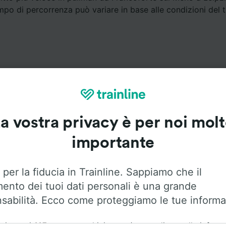
empo di percorrenza può variare in base alle condizioni del tr
a vostra privacy è per noi mol
Servizi a bordo
importante
a Francoforte sul Meno a Leipzig Hbf con
Flixbus
. Utilizza l
per trovare maggiori informazioni sui servizi a bordo.
 per la fiducia in Trainline. Sappiamo che il
mento dei tuoi dati personali è una grande
sabilità. Ecco come proteggiamo le tue informa
ai nostri
115
partner archiviamo e/o accediamo alle inform