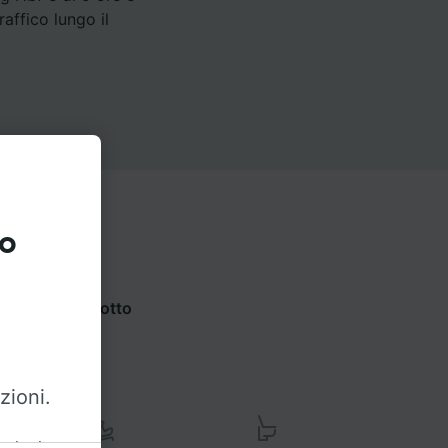
affico lungo il
to
e opzioni qui sotto
zioni.
azioni