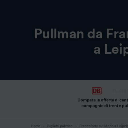
Pullman da
Fra
a Lei
Compara le offerte di cent
compagnie di treni e pu
Home
Biglietti pullman
Francoforte sul Meno a Leipzi