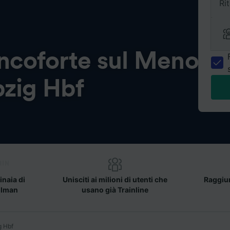
Ri
ncoforte sul Meno
pzig Hbf
inaia di
Unisciti ai milioni di utenti che
Raggiun
llman
usano già Trainline
g Hbf