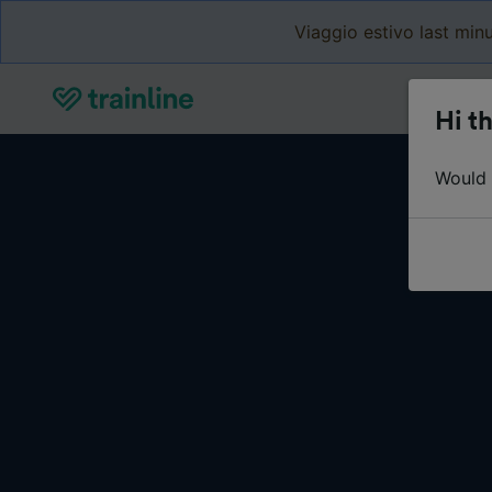
Viaggio estivo last minu
Hi th
Would y