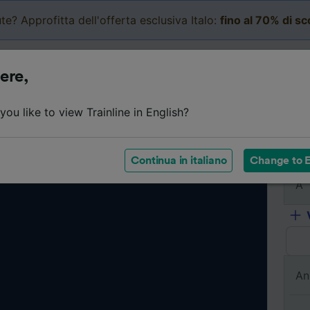
te? Approfitta dell'offerta esclusiva Italo:
fino al 70% di s
Business
Carrello
Le mi
ere,
ou like to view Trainline in English?
Da
Continua in italiano
Change to E
A
An