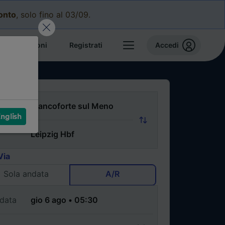
conto
, solo fino al 03/09.
e prenotazioni
Registrati
Accedi
nglish
Via
Sola andata
A/R
data