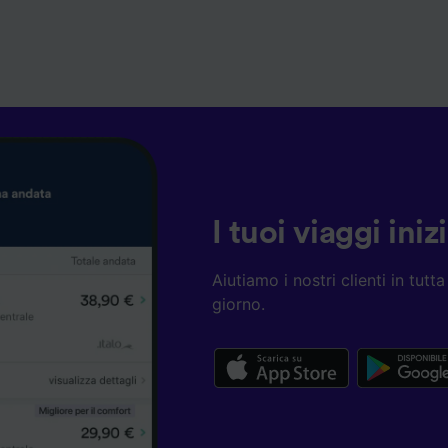
I tuoi viaggi ini
Aiutiamo i nostri clienti in tut
giorno.