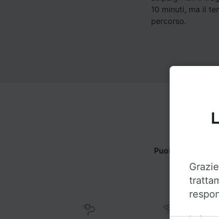
10 minuti, ma il t
percorso.
L
Puoi viaggiare d
Grazie
tratta
respon
Insieme 