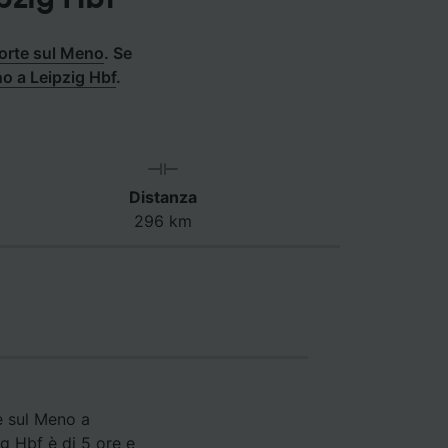
forte sul Meno
.
Se
no a Leipzig Hbf
.
Distanza
296 km
e sul Meno a
ig Hbf è di 5 ore e