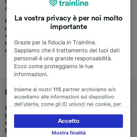
Se stai cercando un pullman per viaggiare da
Apeldoorn a Eindhoven, sei nel posto giusto.
La vostra privacy è per noi molto
Per trovare i biglietti dei pullman, è sufficiente avviare
importante
una ricerca in alto, e compareremo i tempi e i costi del
viaggio in treno e in pullman. Con Trainline puoi
Grazie per la fiducia in Trainline.
trovare i biglietti per viaggiare con oltre 170
Sappiamo che il trattamento dei tuoi dati
compagnie ferroviarie e dei pullman.
personali è una grande responsabilità.
Ecco come proteggiamo le tue
informazioni.
Insieme ai nostri
115
partner archiviamo e/o
Pullman da Apeldoorn a Eindhoven
accediamo alle informazioni sul dispositivo
dell'utente, come gli ID univoci nei cookie, per
Stai cercando un viaggio di ritorno? Vai su
pullman da
il trattamento dei dati personali. È possibile
Eindhoven a Apeldoorn
.
Se preferisci prendere il
accettare o gestire le proprie scelte facendo
Accetto
treno, consulta la pagina
treni da Apeldoorn a
clic di seguito, tra cui il proprio diritto di
Eindhoven
.
Mostra finalità
opporsi sulla base di un interesse legittimo o