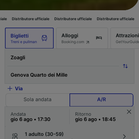
butore ufficiale
Distributore ufficiale
Distributore ufficiale
Distributore 
Alloggi
Attrazioni
Biglietti
Booking.com
GetYourGuid
Treni e pullman
Via
Sola andata
A/R
Andata
Ritorno
1 adulto (30-59)