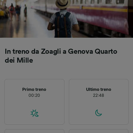
Utilizzare dati di geolocalizzazione precisi.
Scansione attiva delle caratteristiche del
dispositivo ai fini dell’identificazione.
Archiviare informazioni su dispositivo e/o
accedervi. Pubblicità e contenuti
personalizzati, misurazione delle prestazioni
dei contenuti e degli annunci, ricerche sul
pubblico, sviluppo di servizi.
In treno da Zoagli a Genova Quarto
Elenco dei partner (fornitori)
dei Mille
Primo treno
Ultimo treno
00:20
22:48