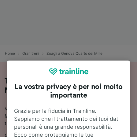
Home
Orari treni
Zoagli a Genova Quarto dei Mille
Treni Zoagli - Genova Quarto dei
La vostra privacy è per noi molto
Mille: orari, prezzi e durata
importante
Vuoi viaggiare in treno da Zoagli a Genova Quarto dei
Grazie per la fiducia in Trainline.
Mille? Con Trainline puoi confrontare orari e prezzi e
Sappiamo che il trattamento dei tuoi dati
trovare la soluzione più conveniente.
personali è una grande responsabilità.
Ecco come proteggiamo le tue
Quanto dura il viaggio in treno da Zoagli a Genova