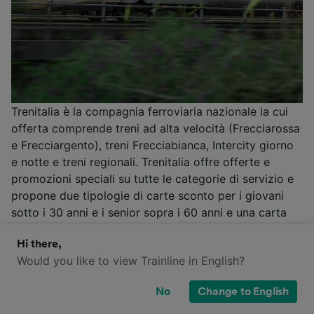
Trenitalia è la compagnia ferroviaria nazionale la cui
offerta comprende treni ad alta velocità (Frecciarossa
e Frecciargento), treni Frecciabianca, Intercity giorno
e notte e treni regionali. Trenitalia offre offerte e
promozioni speciali su tutte le categorie di servizio e
propone due tipologie di carte sconto per i giovani
sotto i 30 anni e i senior sopra i 60 anni e una carta
fedeltà chiamata CartaFRECCIA.
Hi there,
Maggiori informazioni
Would you like to view Trainline in English?
Trenitalia Biglietti
/
Trenitalia Offerte
/
Trenitalia Prima Classe
/
CartaFRECCIA
/
No
Change to English
Alta Velocità
/
Treni Regionali
/
Eurocity
/
Intercity
/