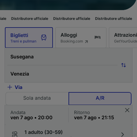
butore ufficiale
Distributore ufficiale
Distributore ufficiale
Distributore
Alloggi
Attrazioni
Biglietti
Booking.com
GetYourGuid
Treni e pullman
Via
Sola andata
A/R
Andata
Ritorno
1 adulto (30-59)