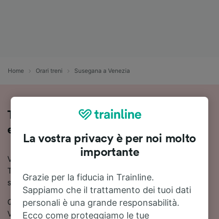
Home
Orari treni
Susegana a Venezia
Treni Susegana - Venezia: orari, prezzi
e durata
La vostra privacy è per noi molto
importante
Vuoi viaggiare in treno da Susegana a Venezia? Con
Trainline puoi confrontare orari e prezzi e trovare la
Grazie per la fiducia in Trainline.
soluzione più conveniente.
Sappiamo che il trattamento dei tuoi dati
Quanto dura il viaggio in treno da Susegana a
personali è una grande responsabilità.
Venezia? In media circa 55 minuti. 20 treni treni al
Ecco come proteggiamo le tue