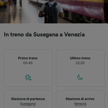
Utilizzare dati di geolocalizzazione precisi.
Scansione attiva delle caratteristiche del
dispositivo ai fini dell’identificazione.
Archiviare informazioni su dispositivo e/o
accedervi. Pubblicità e contenuti
personalizzati, misurazione delle prestazioni
dei contenuti e degli annunci, ricerche sul
In treno da Susegana a Venezia
pubblico, sviluppo di servizi.
Elenco dei partner (fornitori)
Primo treno
Ultimo treno
05:45
22:20
Stazione di partenza
Stazione di arrivo
Susegana
Venezia