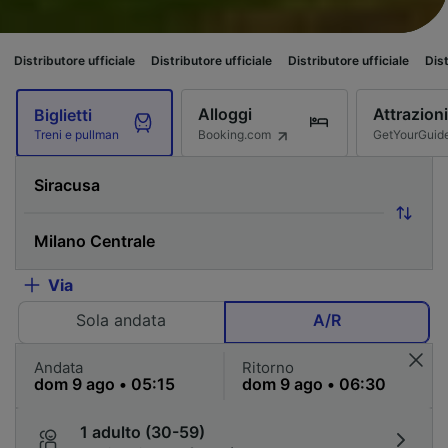
re ufficiale
Distributore ufficiale
Distributore ufficiale
Distributore uffi
Alloggi
Attrazioni
Biglietti
Booking.com
GetYourGuid
Treni e pullman
Via
Sola andata
A/R
Andata
Ritorno
1 adulto (30-59)