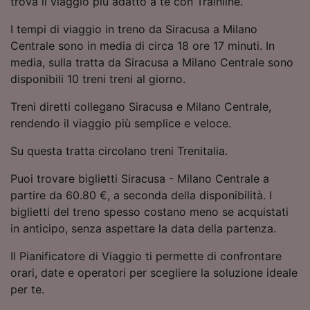
trova il viaggio più adatto a te con Trainline.
Utilizzare dati di geolocalizzazione precisi.
Scansione attiva delle caratteristiche del
I tempi di viaggio in treno da Siracusa a Milano
dispositivo ai fini dell’identificazione.
Centrale sono in media di circa 18 ore 17 minuti. In
Archiviare informazioni su dispositivo e/o
media, sulla tratta da Siracusa a Milano Centrale sono
accedervi. Pubblicità e contenuti
disponibili 10 treni treni al giorno.
personalizzati, misurazione delle prestazioni
dei contenuti e degli annunci, ricerche sul
Treni diretti collegano Siracusa e Milano Centrale,
pubblico, sviluppo di servizi.
rendendo il viaggio più semplice e veloce.
Elenco dei partner (fornitori)
Su questa tratta circolano treni Trenitalia.
Puoi trovare biglietti Siracusa - Milano Centrale a
partire da 60.80 €, a seconda della disponibilità. I
biglietti del treno spesso costano meno se acquistati
in anticipo, senza aspettare la data della partenza.
Il Pianificatore di Viaggio ti permette di confrontare
orari, date e operatori per scegliere la soluzione ideale
per te.