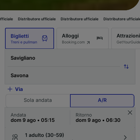
tributore ufficiale
Distributore ufficiale
Distributore ufficiale
Distributo
Alloggi
Attrazioni
Biglietti
Booking.com
GetYourGuid
Treni e pullman
Via
Sola andata
A/R
Andata
Ritorno
1 adulto (30-59)