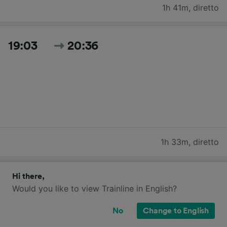
1h 41m
,
diretto
19:03
20:36
1h 33m
,
diretto
Cerca tutti gli orari e i prezzi per oggi
Hi there,
Would you like to view Trainline in English?
No
Change to English