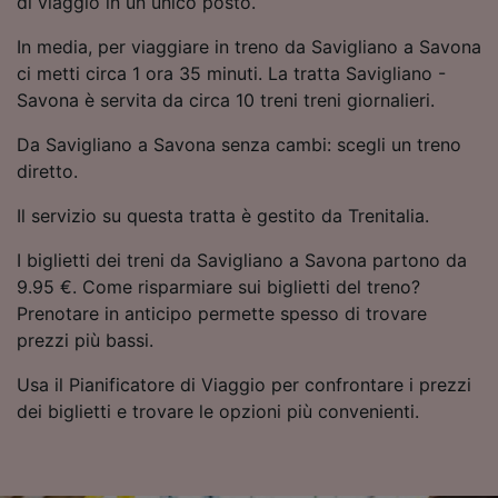
di viaggio in un unico posto.
Utilizzare dati di geolocalizzazione precisi.
Scansione attiva delle caratteristiche del
In media, per viaggiare in treno da Savigliano a Savona
dispositivo ai fini dell’identificazione.
ci metti circa 1 ora 35 minuti. La tratta Savigliano -
Archiviare informazioni su dispositivo e/o
Savona è servita da circa 10 treni treni giornalieri.
accedervi. Pubblicità e contenuti
personalizzati, misurazione delle prestazioni
Da Savigliano a Savona senza cambi: scegli un treno
dei contenuti e degli annunci, ricerche sul
diretto.
pubblico, sviluppo di servizi.
Il servizio su questa tratta è gestito da Trenitalia.
Elenco dei partner (fornitori)
I biglietti dei treni da Savigliano a Savona partono da
9.95 €. Come risparmiare sui biglietti del treno?
Prenotare in anticipo permette spesso di trovare
prezzi più bassi.
Usa il Pianificatore di Viaggio per confrontare i prezzi
dei biglietti e trovare le opzioni più convenienti.