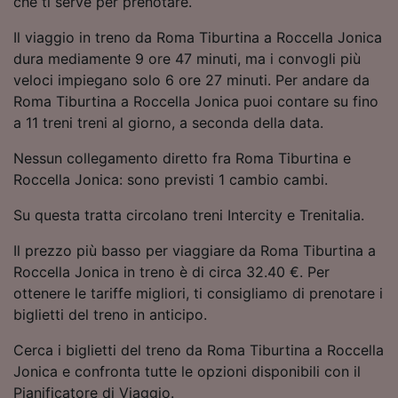
che ti serve per prenotare.
Utilizzare dati di geolocalizzazione precisi.
Scansione attiva delle caratteristiche del
Il viaggio in treno da Roma Tiburtina a Roccella Jonica
dispositivo ai fini dell’identificazione.
dura mediamente 9 ore 47 minuti, ma i convogli più
Archiviare informazioni su dispositivo e/o
veloci impiegano solo 6 ore 27 minuti. Per andare da
accedervi. Pubblicità e contenuti
Roma Tiburtina a Roccella Jonica puoi contare su fino
personalizzati, misurazione delle prestazioni
dei contenuti e degli annunci, ricerche sul
a 11 treni treni al giorno, a seconda della data.
pubblico, sviluppo di servizi.
Nessun collegamento diretto fra Roma Tiburtina e
Elenco dei partner (fornitori)
Roccella Jonica: sono previsti 1 cambio cambi.
Su questa tratta circolano treni Intercity e Trenitalia.
Il prezzo più basso per viaggiare da Roma Tiburtina a
Roccella Jonica in treno è di circa 32.40 €. Per
ottenere le tariffe migliori, ti consigliamo di prenotare i
biglietti del treno in anticipo.
Cerca i biglietti del treno da Roma Tiburtina a Roccella
Jonica e confronta tutte le opzioni disponibili con il
Pianificatore di Viaggio.