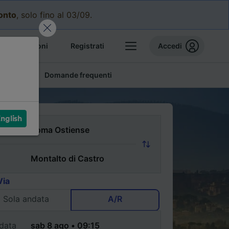
conto
, solo fino al 03/09.
e prenotazioni
Registrati
Accedi
conomici
Domande frequenti
nglish
Via
Sola andata
A/R
data