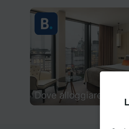
Dove alloggiare
L