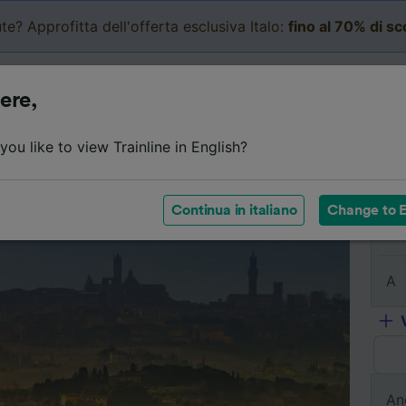
te? Approfitta dell'offerta esclusiva Italo:
fino al 70% di s
Business
Carrello
Le mi
ere,
l viaggio
Orari
Classi
Servizi a bordo
Biglietti e
ou like to view Trainline in English?
Continua in italiano
Change to E
Da
A
An