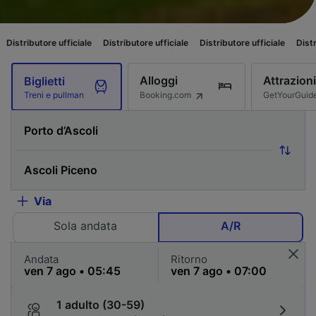
re ufficiale
Distributore ufficiale
Distributore ufficiale
Distributore uff
Alloggi
Attrazioni
Biglietti
Booking.com
GetYourGuid
Treni e pullman
Via
Sola andata
A/R
Andata
Ritorno
1 adulto (30-59)