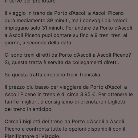
ti serve per prenotare.
Utilizzare dati di geolocalizzazione precisi.
Scansione attiva delle caratteristiche del
Il viaggio in treno da Porto d’Ascoli a Ascoli Piceno
dispositivo ai fini dell’identificazione.
dura mediamente 39 minuti, ma i convogli più veloci
Archiviare informazioni su dispositivo e/o
impiegano solo 31 minuti. Per andare da Porto d’Ascoli
accedervi. Pubblicità e contenuti
a Ascoli Piceno puoi contare su fino a 9 treni treni al
personalizzati, misurazione delle prestazioni
dei contenuti e degli annunci, ricerche sul
giorno, a seconda della data.
pubblico, sviluppo di servizi.
Ci sono treni diretti da Porto d’Ascoli a Ascoli Piceno?
Elenco dei partner (fornitori)
Sì, questa tratta è servita da collegamenti diretti.
Su questa tratta circolano treni Trenitalia.
Il prezzo più basso per viaggiare da Porto d’Ascoli a
Ascoli Piceno in treno è di circa 3.95 €. Per ottenere le
tariffe migliori, ti consigliamo di prenotare i biglietti
del treno in anticipo.
Cerca i biglietti del treno da Porto d’Ascoli a Ascoli
Piceno e confronta tutte le opzioni disponibili con il
Pianificatore di Viaggio.