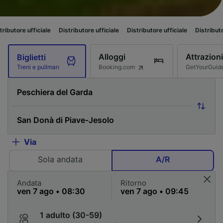
iciale
Distributore ufficiale
Distributore ufficiale
Distributore ufficiale
Alloggi
Attrazioni
Biglietti
Booking.com
GetYourGuid
Treni e pullman
Via
Sola andata
A/R
Andata
Ritorno
1 adulto (30-59)