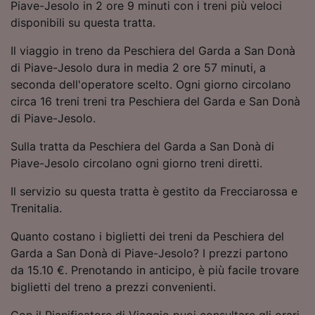
Piave-Jesolo in 2 ore 9 minuti con i treni più veloci
Utilizzare dati di geolocalizzazione precisi.
disponibili su questa tratta.
Scansione attiva delle caratteristiche del
dispositivo ai fini dell’identificazione.
Il viaggio in treno da Peschiera del Garda a San Donà
Archiviare informazioni su dispositivo e/o
di Piave-Jesolo dura in media 2 ore 57 minuti, a
accedervi. Pubblicità e contenuti
personalizzati, misurazione delle prestazioni
seconda dell'operatore scelto. Ogni giorno circolano
dei contenuti e degli annunci, ricerche sul
circa 16 treni treni tra Peschiera del Garda e San Donà
pubblico, sviluppo di servizi.
di Piave-Jesolo.
Elenco dei partner (fornitori)
Sulla tratta da Peschiera del Garda a San Donà di
Piave-Jesolo circolano ogni giorno treni diretti.
Il servizio su questa tratta è gestito da Frecciarossa e
Trenitalia.
Quanto costano i biglietti dei treni da Peschiera del
Garda a San Donà di Piave-Jesolo? I prezzi partono
da 15.10 €. Prenotando in anticipo, è più facile trovare
biglietti del treno a prezzi convenienti.