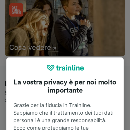
Cosa vedere
La vostra privacy è per noi molto
Le recensioni dei nostri viaggiatori
importante
Scopri cosa pensa realmente chi utilizza i nostri
servizi
Grazie per la fiducia in Trainline.
Sappiamo che il trattamento dei tuoi dati
personali è una grande responsabilità.
Ecco come proteggiamo le tue