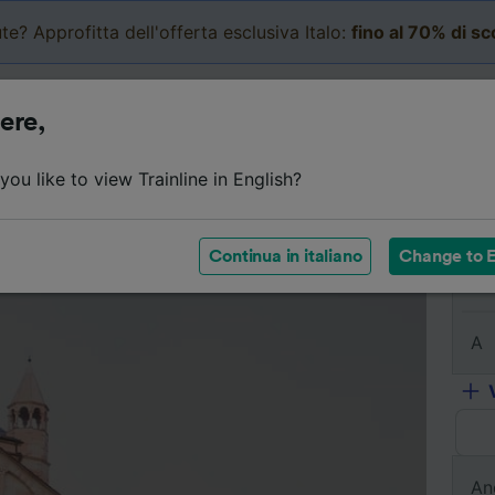
te? Approfitta dell'offerta esclusiva Italo:
fino al 70% di s
Business
Carrello
Le mi
ere,
l viaggio
Orari
Classi
Servizi a bordo
Biglietti e
ou like to view Trainline in English?
Continua in italiano
Change to E
Da
A
An