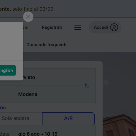
conto
, solo fino al 03/09.
e prenotazioni
Registrati
Accedi
conomici
Domande frequenti
nglish
Via
Sola andata
A/R
data