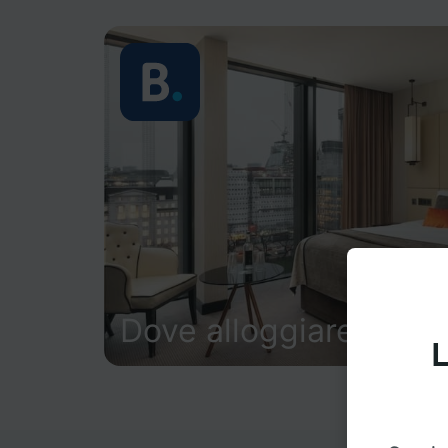
Dove alloggiare
L