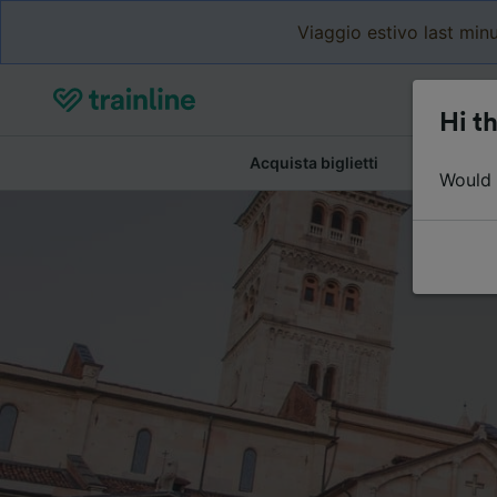
Viaggio estivo last minu
Hi th
Acquista biglietti
Dettagli de
Would y