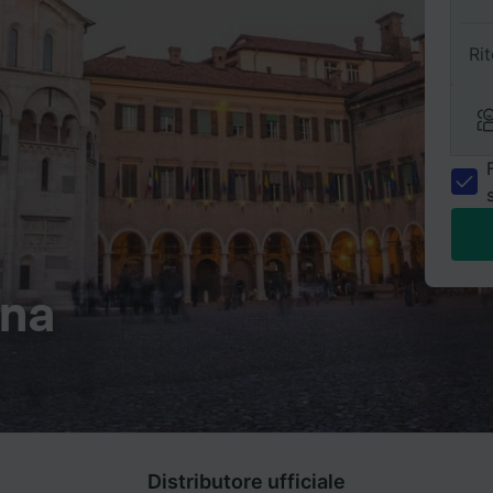
Ri
ena
Distributore ufficiale