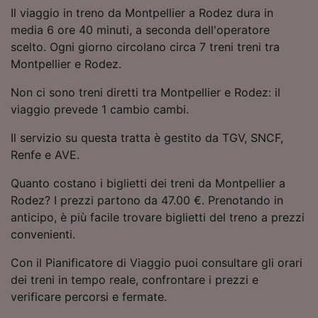
Utilizzare dati di geolocalizzazione precisi.
Il viaggio in treno da Montpellier a Rodez dura in
Scansione attiva delle caratteristiche del
media 6 ore 40 minuti, a seconda dell'operatore
dispositivo ai fini dell’identificazione.
scelto. Ogni giorno circolano circa 7 treni treni tra
Archiviare informazioni su dispositivo e/o
Montpellier e Rodez.
accedervi. Pubblicità e contenuti
personalizzati, misurazione delle prestazioni
Non ci sono treni diretti tra Montpellier e Rodez: il
dei contenuti e degli annunci, ricerche sul
viaggio prevede 1 cambio cambi.
pubblico, sviluppo di servizi.
Il servizio su questa tratta è gestito da TGV, SNCF,
Elenco dei partner (fornitori)
Renfe e AVE.
Quanto costano i biglietti dei treni da Montpellier a
Rodez? I prezzi partono da 47.00 €. Prenotando in
anticipo, è più facile trovare biglietti del treno a prezzi
convenienti.
Con il Pianificatore di Viaggio puoi consultare gli orari
dei treni in tempo reale, confrontare i prezzi e
verificare percorsi e fermate.