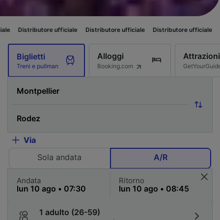
re ufficiale
Distributore ufficiale
Distributore ufficiale
Distributore uff
Alloggi
Attrazioni
Biglietti
Booking.com
GetYourGuid
Treni e pullman
Via
Sola andata
A/R
Andata
Ritorno
1 adulto (26-59)