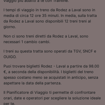
viaggio più adatto a te con Trainline.
Utilizzare dati di geolocalizzazione precisi.
Scansione attiva delle caratteristiche del
I tempi di viaggio in treno da Rodez a Laval sono in
dispositivo ai fini dell’identificazione.
media di circa 12 ore 35 minuti. In media, sulla tratta
Archiviare informazioni su dispositivo e/o
da Rodez a Laval sono disponibili 12 treni treni al
accedervi. Pubblicità e contenuti
giorno.
personalizzati, misurazione delle prestazioni
dei contenuti e degli annunci, ricerche sul
Non ci sono treni diretti da Rodez a Laval, sono
pubblico, sviluppo di servizi.
necessari 1 cambio cambi.
Elenco dei partner (fornitori)
I treni su questa tratta sono operati da TGV, SNCF e
OUIGO.
Puoi trovare biglietti Rodez - Laval a partire da 98.00
€, a seconda della disponibilità. I biglietti del treno
spesso costano meno se acquistati in anticipo, senza
aspettare la data della partenza.
Il Pianificatore di Viaggio ti permette di confrontare
orari, date e operatori per scegliere la soluzione ideale
per te.