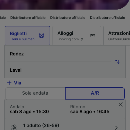
ore ufficiale
Distributore ufficiale
Distributore ufficiale
Distributore uff
Alloggi
Attrazioni
Biglietti
Booking.com
GetYourGuid
Treni e pullman
Via
Sola andata
A/R
Andata
Ritorno
1 adulto (26-59)