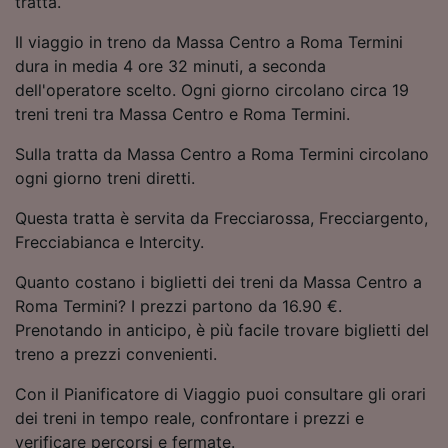
tratta.
Utilizzare dati di geolocalizzazione precisi.
Scansione attiva delle caratteristiche del
Il viaggio in treno da Massa Centro a Roma Termini
dispositivo ai fini dell’identificazione.
dura in media 4 ore 32 minuti, a seconda
Archiviare informazioni su dispositivo e/o
dell'operatore scelto. Ogni giorno circolano circa 19
accedervi. Pubblicità e contenuti
treni treni tra Massa Centro e Roma Termini.
personalizzati, misurazione delle prestazioni
dei contenuti e degli annunci, ricerche sul
Sulla tratta da Massa Centro a Roma Termini circolano
pubblico, sviluppo di servizi.
ogni giorno treni diretti.
Elenco dei partner (fornitori)
Questa tratta è servita da Frecciarossa, Frecciargento,
Frecciabianca e Intercity.
Quanto costano i biglietti dei treni da Massa Centro a
Roma Termini? I prezzi partono da 16.90 €.
Prenotando in anticipo, è più facile trovare biglietti del
treno a prezzi convenienti.
Con il Pianificatore di Viaggio puoi consultare gli orari
dei treni in tempo reale, confrontare i prezzi e
verificare percorsi e fermate.