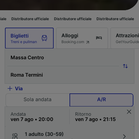
ore ufficiale
Distributore ufficiale
Distributore ufficiale
Distributore uff
Alloggi
Attrazioni
Biglietti
Booking.com
GetYourGuid
Treni e pullman
Via
Sola andata
A/R
Andata
Ritorno
1 adulto (30-59)