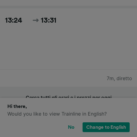
13:24
13:31
7m
,
diretto
Cerca tutti gli orari e i prezzi per oggi
Hi there,
Would you like to view Trainline in English?
No
Change to English
Quali compagnie ferroviarie operano