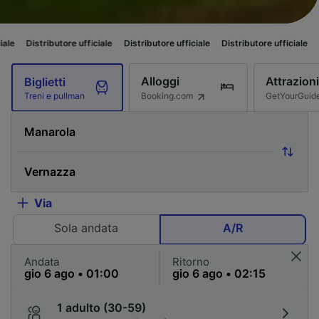
butore ufficiale
Distributore ufficiale
Distributore ufficiale
Distributore 
Alloggi
Attrazioni
Biglietti
Booking.com
GetYourGuid
Treni e pullman
Via
Sola andata
A/R
Andata
Ritorno
1 adulto (30-59)