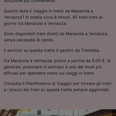
soluzione più conveniente.
Utilizzare dati di geolocalizzazione precisi.
Scansione attiva delle caratteristiche del
Quanto dura il viaggio in treno da Manarola a
dispositivo ai fini dell’identificazione.
Vernazza? In media circa 8 minuti. 45 treni treni al
Archiviare informazioni su dispositivo e/o
giorno tra Manarola e Vernazza.
accedervi. Pubblicità e contenuti
personalizzati, misurazione delle prestazioni
Sono disponibili treni diretti da Manarola a Vernazza,
dei contenuti e degli annunci, ricerche sul
senza necessità di cambi.
pubblico, sviluppo di servizi.
Il servizio su questa tratta è gestito da Trenitalia.
Elenco dei partner (fornitori)
Da Manarola a Vernazza: prezzi a partire da 8.00 €. In
generale, prenotare in anticipo è uno dei modi più
efficaci per spendere meno sui viaggi in treno.
Consulta il Pianificatore di Viaggio per trovare gli orari
e i prezzi dei treni su questa tratta sempre aggiornati.