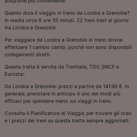
soluzione più conveniente.
Utilizzare dati di geolocalizzazione precisi.
Scansione attiva delle caratteristiche del
Quanto dura il viaggio in treno da Londra a Grenoble?
dispositivo ai fini dell’identificazione.
In media circa 8 ore 35 minuti. 22 treni treni al giorno
Archiviare informazioni su dispositivo e/o
tra Londra e Grenoble.
accedervi. Pubblicità e contenuti
personalizzati, misurazione delle prestazioni
Per viaggiare da Londra a Grenoble in treno dovrai
dei contenuti e degli annunci, ricerche sul
effettuare 1 cambio cambi, poiché non sono disponibili
pubblico, sviluppo di servizi.
collegamenti diretti.
Elenco dei partner (fornitori)
Questa tratta è servita da Trenitalia, TGV, SNCF e
Eurostar.
Da Londra a Grenoble: prezzi a partire da 141.90 €. In
generale, prenotare in anticipo è uno dei modi più
efficaci per spendere meno sui viaggi in treno.
Consulta il Pianificatore di Viaggio per trovare gli orari
e i prezzi dei treni su questa tratta sempre aggiornati.