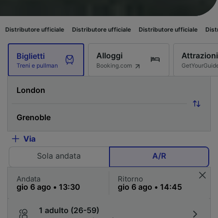
ufficiale
Distributore ufficiale
Distributore ufficiale
Distributore ufficia
Alloggi
Attrazioni
Biglietti
Booking.com
GetYourGuid
Treni e pullman
Via
Sola andata
A/R
Andata
Ritorno
1 adulto (26-59)