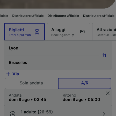
utore ufficiale
Distributore ufficiale
Distributore ufficiale
Distributore u
Alloggi
Attrazioni
Biglietti
Booking.com
GetYourGuid
Treni e pullman
Via
Sola andata
A/R
Andata
Ritorno
1 adulto (26-59)