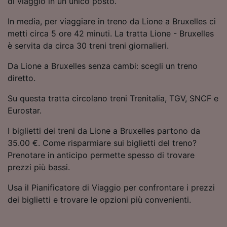
di viaggio in un unico posto.
Utilizzare dati di geolocalizzazione precisi.
Scansione attiva delle caratteristiche del
In media, per viaggiare in treno da Lione a Bruxelles ci
dispositivo ai fini dell’identificazione.
metti circa 5 ore 42 minuti. La tratta Lione - Bruxelles
Archiviare informazioni su dispositivo e/o
è servita da circa 30 treni treni giornalieri.
accedervi. Pubblicità e contenuti
personalizzati, misurazione delle prestazioni
Da Lione a Bruxelles senza cambi: scegli un treno
dei contenuti e degli annunci, ricerche sul
diretto.
pubblico, sviluppo di servizi.
Su questa tratta circolano treni Trenitalia, TGV, SNCF e
Elenco dei partner (fornitori)
Eurostar.
I biglietti dei treni da Lione a Bruxelles partono da
35.00 €. Come risparmiare sui biglietti del treno?
Prenotare in anticipo permette spesso di trovare
prezzi più bassi.
Usa il Pianificatore di Viaggio per confrontare i prezzi
dei biglietti e trovare le opzioni più convenienti.