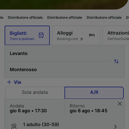
utore ufficiale
Distributore ufficiale
Distributore ufficiale
Distributore u
Alloggi
Attrazioni
Biglietti
Booking.com
GetYourGuid
Treni e pullman
Via
Sola andata
A/R
Andata
Ritorno
1 adulto (30-59)