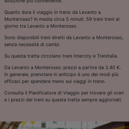
soluzione più conveniente.
Utilizzare dati di geolocalizzazione precisi.
Scansione attiva delle caratteristiche del
Quanto dura il viaggio in treno da Levanto a
dispositivo ai fini dell’identificazione.
Monterosso? In media circa 5 minuti. 59 treni treni al
Archiviare informazioni su dispositivo e/o
giorno tra Levanto e Monterosso.
accedervi. Pubblicità e contenuti
personalizzati, misurazione delle prestazioni
Sono disponibili treni diretti da Levanto a Monterosso,
dei contenuti e degli annunci, ricerche sul
senza necessità di cambi.
pubblico, sviluppo di servizi.
Su questa tratta circolano treni Intercity e Trenitalia.
Elenco dei partner (fornitori)
Da Levanto a Monterosso: prezzi a partire da 2.40 €.
In generale, prenotare in anticipo è uno dei modi più
efficaci per spendere meno sui viaggi in treno.
Consulta il Pianificatore di Viaggio per trovare gli orari
e i prezzi dei treni su questa tratta sempre aggiornati.