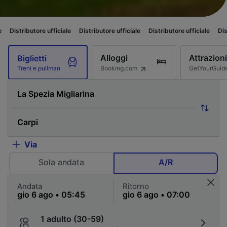
re ufficiale
Distributore ufficiale
Distributore ufficiale
Distributore uffi
Alloggi
Attrazioni
Biglietti
Booking.com
GetYourGuid
Treni e pullman
Via
Sola andata
A/R
Andata
Ritorno
1 adulto (30-59)