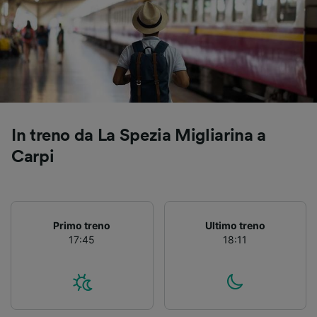
Utilizzare dati di geolocalizzazione precisi.
Scansione attiva delle caratteristiche del
dispositivo ai fini dell’identificazione.
Archiviare informazioni su dispositivo e/o
accedervi. Pubblicità e contenuti
personalizzati, misurazione delle prestazioni
dei contenuti e degli annunci, ricerche sul
pubblico, sviluppo di servizi.
In treno da La Spezia Migliarina a
Elenco dei partner (fornitori)
Carpi
Primo treno
Ultimo treno
17:45
18:11