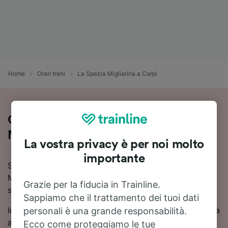
Home
Orari treni
La Spezia Migliarina a Carpi
Come viaggiare in treno da La Spezia
Migliarina a Carpi
La vostra privacy è per noi molto
importante
Stai pianificando un viaggio in treno da La Spezia
Migliarina a Carpi? Consulta orari aggiornati, prezzi e
Grazie per la fiducia in Trainline.
soluzioni di viaggio in un unico posto.
Sappiamo che il trattamento dei tuoi dati
In media, per viaggiare in treno da La Spezia Migliarina
personali è una grande responsabilità.
a Carpi ci metti circa 4 ore 31 minuti. La tratta La
Ecco come proteggiamo le tue