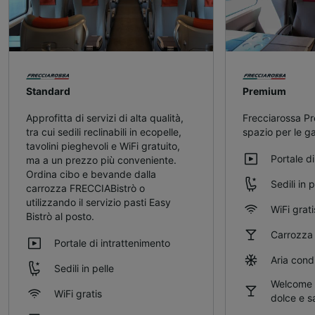
Standard
Premium
Approfitta di servizi di alta qualità,
Frecciarossa Pr
tra cui sedili reclinabili in ecopelle,
spazio per le g
tavolini pieghevoli e WiFi gratuito,
Portale d
ma a un prezzo più conveniente.
Ordina cibo e bevande dalla
Sedili in p
carrozza FRECCIABistrò o
utilizzando il servizio pasti Easy
WiFi grati
Bistrò al posto.
Carrozza 
Portale di intrattenimento
Aria cond
Sedili in pelle
Welcome 
WiFi gratis
dolce e s