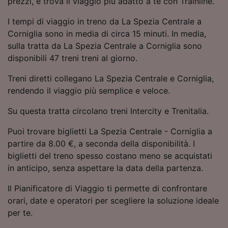
prezzi, e trova il viaggio più adatto a te con Trainline.
Utilizzare dati di geolocalizzazione precisi.
Scansione attiva delle caratteristiche del
I tempi di viaggio in treno da La Spezia Centrale a
dispositivo ai fini dell’identificazione.
Corniglia sono in media di circa 15 minuti. In media,
Archiviare informazioni su dispositivo e/o
sulla tratta da La Spezia Centrale a Corniglia sono
accedervi. Pubblicità e contenuti
disponibili 47 treni treni al giorno.
personalizzati, misurazione delle prestazioni
dei contenuti e degli annunci, ricerche sul
Treni diretti collegano La Spezia Centrale e Corniglia,
pubblico, sviluppo di servizi.
rendendo il viaggio più semplice e veloce.
Elenco dei partner (fornitori)
Su questa tratta circolano treni Intercity e Trenitalia.
Puoi trovare biglietti La Spezia Centrale - Corniglia a
partire da 8.00 €, a seconda della disponibilità. I
biglietti del treno spesso costano meno se acquistati
in anticipo, senza aspettare la data della partenza.
Il Pianificatore di Viaggio ti permette di confrontare
orari, date e operatori per scegliere la soluzione ideale
per te.