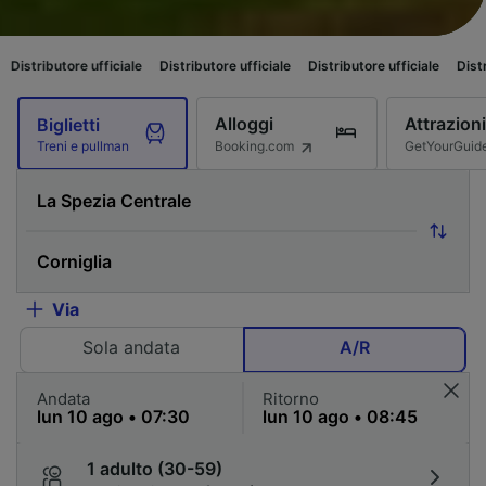
e ufficiale
Distributore ufficiale
Distributore ufficiale
Distributore uffic
Alloggi
Attrazioni
Biglietti
Booking.com
GetYourGuid
Treni e pullman
Via
Sola andata
A/R
Andata
Ritorno
1 adulto (30-59)