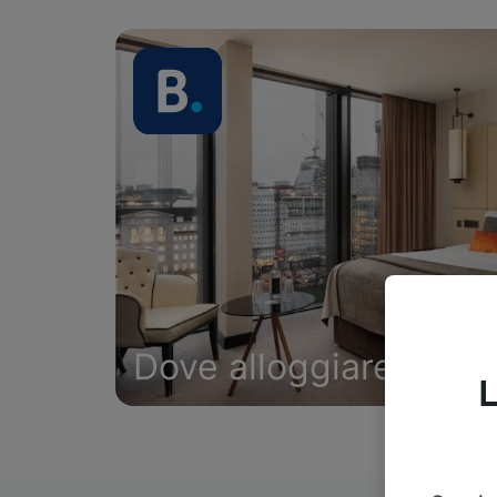
Dove alloggiare
L