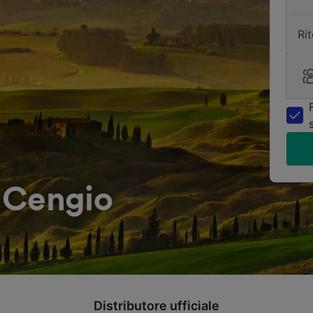
Ri
 Cengio
Distributore ufficiale