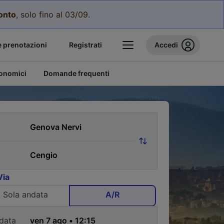
conto
, solo fino al 03/09.
e prenotazioni
Registrati
Accedi
conomici
Domande frequenti
Via
Sola andata
A/R
data