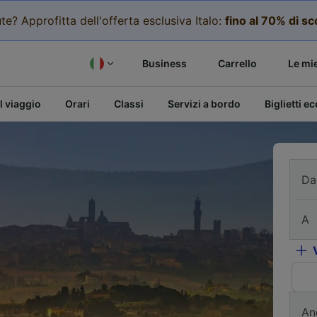
te? Approfitta dell'offerta esclusiva Italo:
fino al 70% di s
Business
Carrello
Le mi
l viaggio
Orari
Classi
Servizi a bordo
Biglietti e
Da
A
An