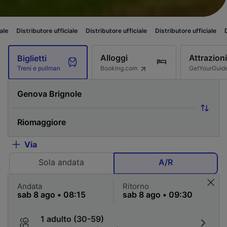
utore ufficiale
Distributore ufficiale
Distributore ufficiale
Distributore u
Alloggi
Attrazioni
Biglietti
Booking.com
GetYourGuid
Treni e pullman
Via
Sola andata
A/R
Andata
Ritorno
1 adulto (30-59)