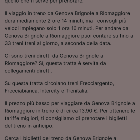
quello che ti serve per prenotare.
Utilizzare dati di geolocalizzazione precisi.
Scansione attiva delle caratteristiche del
Il viaggio in treno da Genova Brignole a Riomaggiore
dispositivo ai fini dell’identificazione.
dura mediamente 2 ore 14 minuti, ma i convogli più
Archiviare informazioni su dispositivo e/o
veloci impiegano solo 1 ora 16 minuti. Per andare da
accedervi. Pubblicità e contenuti
Genova Brignole a Riomaggiore puoi contare su fino a
personalizzati, misurazione delle prestazioni
dei contenuti e degli annunci, ricerche sul
33 treni treni al giorno, a seconda della data.
pubblico, sviluppo di servizi.
Ci sono treni diretti da Genova Brignole a
Elenco dei partner (fornitori)
Riomaggiore? Sì, questa tratta è servita da
collegamenti diretti.
Su questa tratta circolano treni Frecciargento,
Frecciabianca, Intercity e Trenitalia.
Il prezzo più basso per viaggiare da Genova Brignole a
Riomaggiore in treno è di circa 13.90 €. Per ottenere le
tariffe migliori, ti consigliamo di prenotare i biglietti
del treno in anticipo.
Cerca i biglietti del treno da Genova Brignole a