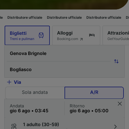
tore ufficiale
Distributore ufficiale
Distributore ufficiale
Distributore u
Alloggi
Attrazioni
Biglietti
Booking.com
GetYourGuid
Treni e pullman
Via
Sola andata
A/R
Andata
Ritorno
1 adulto (30-59)