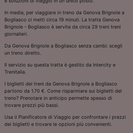
e soluzioni di viaggio in un unico posto.
Utilizzare dati di geolocalizzazione precisi.
Scansione attiva delle caratteristiche del
In media, per viaggiare in treno da Genova Brignole a
dispositivo ai fini dell’identificazione.
Bogliasco ci metti circa 19 minuti. La tratta Genova
Archiviare informazioni su dispositivo e/o
Brignole - Bogliasco è servita da circa 29 treni treni
accedervi. Pubblicità e contenuti
giornalieri.
personalizzati, misurazione delle prestazioni
dei contenuti e degli annunci, ricerche sul
Da Genova Brignole a Bogliasco senza cambi: scegli
pubblico, sviluppo di servizi.
un treno diretto.
Elenco dei partner (fornitori)
Il servizio su questa tratta è gestito da Intercity e
Trenitalia.
I biglietti dei treni da Genova Brignole a Bogliasco
partono da 1.70 €. Come risparmiare sui biglietti del
treno? Prenotare in anticipo permette spesso di
trovare prezzi più bassi.
Usa il Pianificatore di Viaggio per confrontare i prezzi
dei biglietti e trovare le opzioni più convenienti.