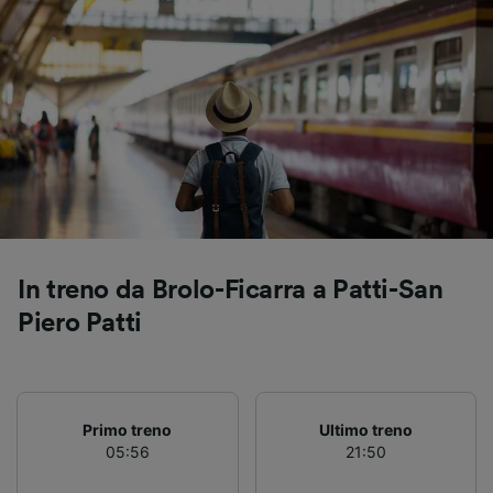
Utilizzare dati di geolocalizzazione precisi.
Scansione attiva delle caratteristiche del
dispositivo ai fini dell’identificazione.
Archiviare informazioni su dispositivo e/o
accedervi. Pubblicità e contenuti
personalizzati, misurazione delle prestazioni
dei contenuti e degli annunci, ricerche sul
pubblico, sviluppo di servizi.
Elenco dei partner (fornitori)
In treno da Brolo-Ficarra a Patti-San
Piero Patti
Primo treno
Ultimo treno
05:56
21:50