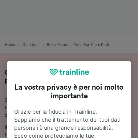
Home
Orari treni
Brolo-Ficarra a Patti-San Piero Patti
Orari e prezzi dei treni da Brolo-
Ficarra a Patti-San Piero Patti
La vostra privacy è per noi molto
importante
Stai cercando informazioni sui treni da Brolo-Ficarra a
Patti-San Piero Patti? Qui trovi orari, prezzi e tutto
Grazie per la fiducia in Trainline.
quello che ti serve per prenotare.
Sappiamo che il trattamento dei tuoi dati
Il viaggio in treno da Brolo-Ficarra a Patti-San Piero
personali è una grande responsabilità.
Patti dura mediamente 24 minuti, ma i convogli più
Ecco come proteggiamo le tue