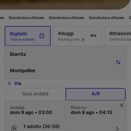
e ufficiale
Distributore ufficiale
Distributore ufficiale
Distributore uffic
Alloggi
Attrazioni
Biglietti
Booking.com
GetYourGuid
Treni e pullman
Via
Sola andata
A/R
Andata
Ritorno
1 adulto (26-59)