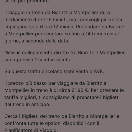
serve per prenotare.
Utilizzare dati di geolocalizzazione precisi.
Scansione attiva delle caratteristiche del
Il viaggio in treno da Biarritz a Montpellier dura
dispositivo ai fini dell’identificazione.
mediamente 9 ore 16 minuti, ma i convogli più veloci
Archiviare informazioni su dispositivo e/o
impiegano solo 6 ore 12 minuti. Per andare da Biarritz
accedervi. Pubblicità e contenuti
a Montpellier puoi contare su fino a 14 treni treni al
personalizzati, misurazione delle prestazioni
dei contenuti e degli annunci, ricerche sul
giorno, a seconda della data.
pubblico, sviluppo di servizi.
Nessun collegamento diretto fra Biarritz e Montpellier:
Elenco dei partner (fornitori)
sono previsti 1 cambio cambi.
Su questa tratta circolano treni Renfe e AVE.
Il prezzo più basso per viaggiare da Biarritz a
Montpellier in treno è di circa 61.90 €. Per ottenere le
tariffe migliori, ti consigliamo di prenotare i biglietti
del treno in anticipo.
Cerca i biglietti del treno da Biarritz a Montpellier e
confronta tutte le opzioni disponibili con il
Pianificatore di Viaggio.