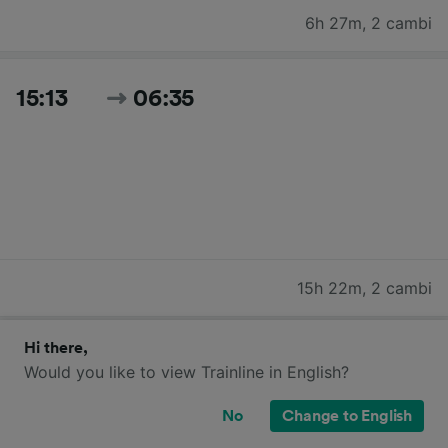
6h 27m
,
2 cambi
15:13
06:35
15h 22m
,
2 cambi
Hi there,
17:24
08:54
Would you like to view Trainline in English?
No
Change to English