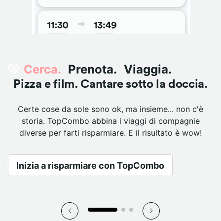
Ehi tu, ecco il tuo account Trainline
Ehi tu, ecco il tuo account Trainline
Ehi tu, ecco il tuo account Trainline
Cerchi un biglietto economico?
Cerchi un biglietto economico?
Cerchi un biglietto economico?
Cerca
Cerca
Cerca
.
.
.
Prenota
Prenota
Prenota
.
.
.
Viaggia
Viaggia
Viaggia
.
.
.
Sei nel posto giusto. Confronta facilmente i biglietti
Sei nel posto giusto. Confronta facilmente i biglietti
Sei nel posto giusto. Confronta facilmente i biglietti
Tutti i tuoi biglietti e le informazioni di viaggio in un
Tutti i tuoi biglietti e le informazioni di viaggio in un
Tutti i tuoi biglietti e le informazioni di viaggio in un
Pizza e film. Cantare sotto la doccia.
Pizza e film. Cantare sotto la doccia.
Pizza e film. Cantare sotto la doccia.
con il nostro calendario dei prezzi.
con il nostro calendario dei prezzi.
con il nostro calendario dei prezzi.
unico posto. Semplicissimo.
unico posto. Semplicissimo.
unico posto. Semplicissimo.
Certe cose da sole sono ok, ma insieme... non c'è
Certe cose da sole sono ok, ma insieme... non c'è
Certe cose da sole sono ok, ma insieme... non c'è
storia. TopCombo abbina i viaggi di compagnie
storia. TopCombo abbina i viaggi di compagnie
storia. TopCombo abbina i viaggi di compagnie
Ti mostriamo il giorno più economico in cui
Hai bisogno di aiuto? Il nostro team di
Ti mostriamo il giorno più economico in cui
Hai bisogno di aiuto? Il nostro team di
Ti mostriamo il giorno più economico in cui
Hai bisogno di aiuto? Il nostro team di
diverse per farti risparmiare. E il risultato è wow!
diverse per farti risparmiare. E il risultato è wow!
diverse per farti risparmiare. E il risultato è wow!
viaggiare.
Assistenza Clienti è disponibile H24, 7 giorni
viaggiare.
Assistenza Clienti è disponibile H24, 7 giorni
viaggiare.
Assistenza Clienti è disponibile H24, 7 giorni
su 7.
su 7.
su 7.
Inizia a risparmiare con TopCombo
Inizia a risparmiare con TopCombo
Inizia a risparmiare con TopCombo