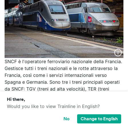
SNCF è l'operatore ferroviario nazionale della Francia.
Gestisce tutti i treni nazionali e le rotte attraverso la
Francia, così come i servizi internazionali verso
Spagna e Germania. Sono tre i treni principali operati
da SNCF: TGV (treni ad alta velocità), TER (treni
regionali) e Intercity. Dall'Italia inoltre partono tre TGV
Hi there,
al giorno da Milano, Torino e Vercelli diretti a Parigi,
Would you like to view Trainline in English?
Lione e Chambery.
No
Change to English
Maggiori informazioni
SNCF
/
SNCF TGV
/
SNCF TER